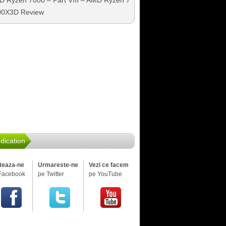
 Ryzen 7000 – Part VIII – AMD Ryzen 7
00X3D Review
dication
iteaza-ne
Urmareste-ne
Vezi ce facem
Facebook
pe Twitter
pe YouTube