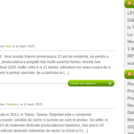
LEV
Găl
In 
La 
Mod
oria:
Stiri
, in 11 April, 2025.
1 M
REV
5 Anul acesta Xiaomi aniverseaza 15 ani de existenta, iar pentru a
 producatorul a pregatit mai multe surprize fanilor, reunite sub
aca
al 2025. Astfel, intre 6 si 21 Aprilie, utilizatorii vor avea ocazia de a
i la preturi speciale, de a participa la […]
Citeste mai departe
Rev
Pro
Pre
oria:
Periferice
, in 11 April, 2025.
Rev
Did
a in 2013, in Taipei, Taiwan, Raijintek este o companie
Met
asele, solutiile de racire si sursele pe care le produc. De altfel, in
t 24 de materiale dedicate producatorului taiwanez, mai precis 10
20
articole dedicate sistemelor de racire cu lichid si 6 […]