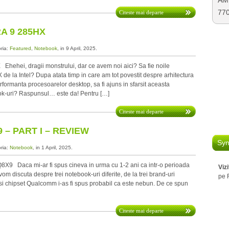
AMD
77
Citeste mai departe
A 9 285HX
oria:
Featured
,
Notebook
, in 9 April, 2025.
 Ehehei, dragii monstrului, dar ce avem noi aici? Sa fie noile
e la Intel? Dupa atata timp in care am tot povestit despre arhitectura
formanta procesoarelor desktop, sa fi ajuns in sfarsit aceasta
ook-uri? Raspunsul… este da! Pentru […]
Citeste mai departe
 – PART I – REVIEW
Syn
oria:
Notebook
, in 1 April, 2025.
X9 Daca mi-ar fi spus cineva in urma cu 1-2 ani ca intr-o perioada
Viz
 vom discuta despre trei notebook-uri diferite, de la trei brand-uri
pe 
asi chipset Qualcomm i-as fi spus probabil ca este nebun. De ce spun
Citeste mai departe