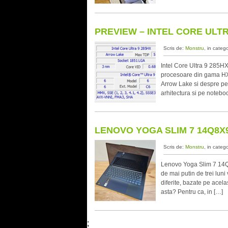
PREVIEW – INTEL CORE ULTR
Scris de:
Monstru
, in categ
Intel Core Ultra 9 285HX
procesoare din gama HX d
Arrow Lake si despre per
arhitectura si pe noteb
LENOVO YOGA SLIM 7 14Q8X9
Scris de:
Monstru
, in categ
Lenovo Yoga Slim 7 14Q8
de mai putin de trei luni
diferite, bazate pe acel
asta? Pentru ca, in […]
;