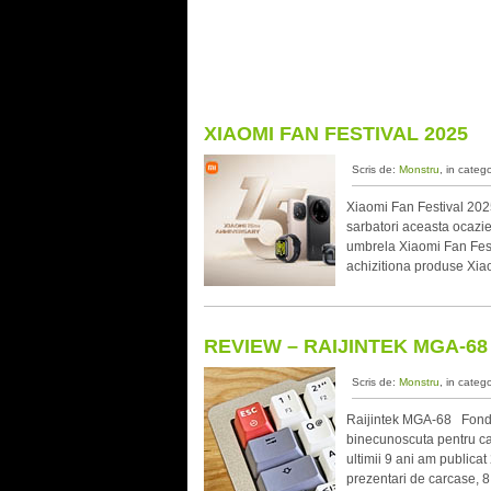
XIAOMI FAN FESTIVAL 2025
Scris de:
Monstru
, in categ
Xiaomi Fan Festival 202
sarbatori aceasta ocazie,
umbrela Xiaomi Fan Festiv
achizitiona produse Xiaom
REVIEW – RAIJINTEK MGA-68
Scris de:
Monstru
, in categ
Raijintek MGA-68 Fondat
binecunoscuta pentru carc
ultimii 9 ani am publica
prezentari de carcase, 8 