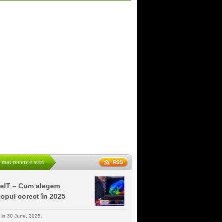
 mai recente stiri
keIT – Cum alegem
topul corect în 2025
s in 30 June, 2025.