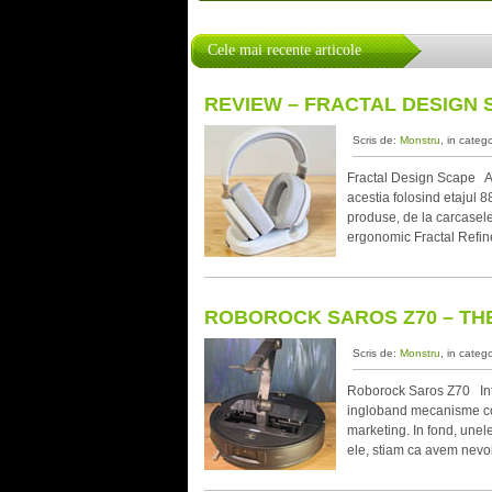
Cele mai recente articole
REVIEW – FRACTAL DESIGN 
Scris de:
Monstru
, in categ
Fractal Design Scape Anu
acestia folosind etajul 
produse, de la carcasele
ergonomic Fractal Refine
ROBOROCK SAROS Z70 – THE
Scris de:
Monstru
, in categ
Roborock Saros Z70 Into
ingloband mecanisme comp
marketing. In fond, unel
ele, stiam ca avem nevoi