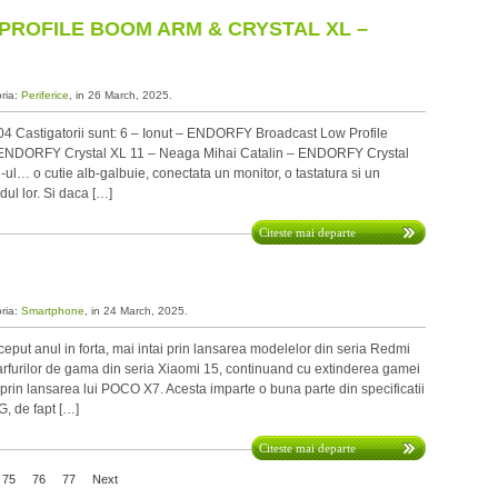
ROFILE BOOM ARM & CRYSTAL XL –
oria:
Periferice
, in 26 March, 2025.
astigatorii sunt: 6 – Ionut – ENDORFY Broadcast Low Profile
ENDORFY Crystal XL 11 – Neaga Mihai Catalin – ENDORFY Crystal
ul… o cutie alb-galbuie, conectata un monitor, o tastatura si un
dul lor. Si daca […]
Citeste mai departe
oria:
Smartphone
, in 24 March, 2025.
ut anul in forta, mai intai prin lansarea modelelor din seria Redmi
arfurilor de gama din seria Xiaomi 15, continuand cu extinderea gamei
 prin lansarea lui POCO X7. Acesta imparte o buna parte din specificatii
, de fapt […]
Citeste mai departe
75
76
77
Next