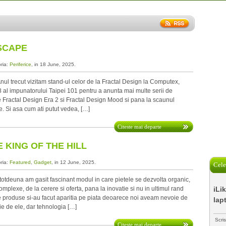
SCAPE
oria:
Periferice
, in 18 June, 2025.
l trecut vizitam stand-ul celor de la Fractal Design la Computex,
88 al impunatorului Taipei 101 pentru a anunta mai multe serii de
 Fractal Design Era 2 si Fractal Design Mood si pana la scaunul
. Si asa cum ati putut vedea, […]
Citeste mai departe
 KING OF THE HILL
oria:
Featured
,
Gadget
, in 12 June, 2025.
Cele
tdeuna am gasit fascinant modul in care pietele se dezvolta organic,
lexe, de la cerere si oferta, pana la inovatie si nu in ultimul rand
iLi
e produse si-au facut aparitia pe piata deoarece noi aveam nevoie de
lap
e de ele, dar tehnologia […]
Scri
Citeste mai departe