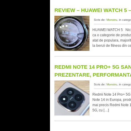
REVIEW – HUAWEI WATCH 5 –
Scris de:
Monstru
, in categ
HUAWEI WATCH 5 Nici nu
ca o categorie de produse
atat de populara, majori
la benzi de fitness din c
REDMI NOTE 14 PRO+ 5G SAND
PREZENTARE, PERFORMANT
Scris de:
Monstru
, in categ
Redmi Note 14 Pro+ 5G I
Note 14 in Europa, prod
mai precis Redmi Note 
5G, cu […]