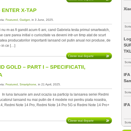
Xia
 ENTER X-TAP
oria:
Featured
,
Gadget
, in 3 June, 2025.
Scris
 m-as fi gandit acum 6 ani, cand Gabriela testa primul smartwatch,
 care parea initial o curiozitate va deveni intr-un timp atat de scurt
Log
tatea producatorilor importanti lansand cel putin anual noi produse, de
SUP
e in ce […]
TK
Citeste mai departe
Scri
 GOLD – PART I – SPECIFICATII,
A
IFA
Sa
oria:
Featured
,
Smartphone
, in 21 April, 2025.
Scri
n luna Ianuarie am avut ocazia sa particip la lansarea seriei Redmi
ucatorul lansand nu mai putin de 4 modele noi pentru piata noastra,
IFA
14, Redmi Note 14 Pro, Redmi Note 14 Pro 5G si Redmi Note 14 Pro+
Citeste mai departe
Scri