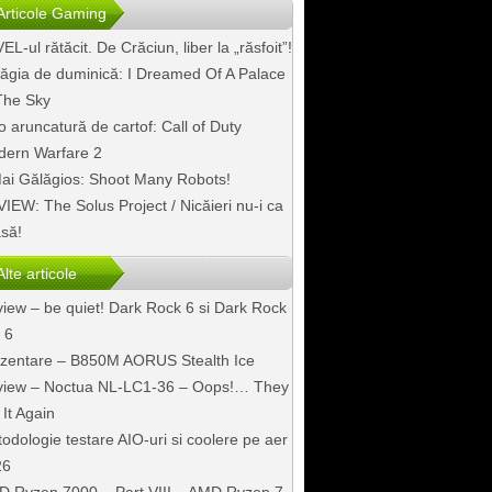
Articole Gaming
EL-ul rătăcit. De Crăciun, liber la „răsfoit”!
ăgia de duminică: I Dreamed Of A Palace
The Sky
o aruncatură de cartof: Call of Duty
ern Warfare 2
ai Gălăgios: Shoot Many Robots!
IEW: The Solus Project / Nicăieri nu-i ca
să!
Alte articole
iew – be quiet! Dark Rock 6 si Dark Rock
 6
zentare – B850M AORUS Stealth Ice
iew – Noctua NL-LC1-36 – Oops!… They
 It Again
odologie testare AIO-uri si coolere pe aer
26