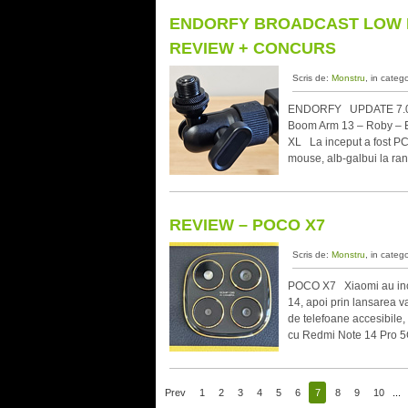
ENDORFY BROADCAST LOW P
REVIEW + CONCURS
Scris de:
Monstru
, in categ
ENDORFY UPDATE 7.04 C
Boom Arm 13 – Roby – 
XL La inceput a fost PC-
mouse, alb-galbui la ran
REVIEW – POCO X7
Scris de:
Monstru
, in categ
POCO X7 Xiaomi au incep
14, apoi prin lansarea v
de telefoane accesibile,
cu Redmi Note 14 Pro 5G
Prev
1
2
3
4
5
6
7
8
9
10
...