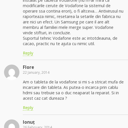
instalat pe tableta Vodafone (nu m-ar mira ca
modificarile cerute de Vodafone la sistemul de
operare ssa contina erori), o fi altceva… Antivirusul nu
raporteaza nimic, resetarea la setarile din fabrica nu
are nici un efect. Un Samsung pe care il are alt
membru al familiei mele merge super. Vodafone
vinde stifturi, in concluzie.
Suportul tehnic Vodafone este ac intotdeauna, de
cacao, practic nu te ajuta cu nimic util.
Reply
Flore
22 January, 2014
Am o tableta de la vodafone si mi s-a stricat mufa de
incarcare din tableta. As putea-o incarca prin cablu
hdmi sau trebuie sa o duc neaparat la reparat. Si in
acest caz cat dureaza ?
Reply
Ionuț
26 February, 2014