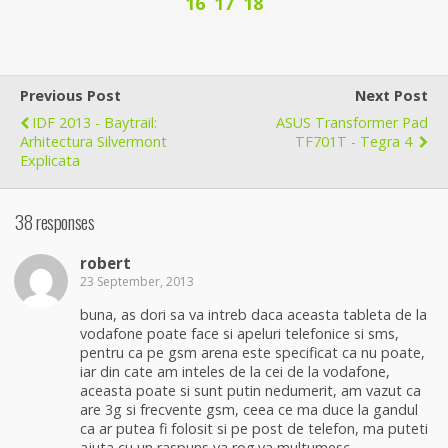
16
17
18
Previous Post
Next Post
IDF 2013 - Baytrail:
ASUS Transformer Pad
Arhitectura Silvermont
TF701T - Tegra 4
Explicata
38 responses
robert
23 September, 2013
buna, as dori sa va intreb daca aceasta tableta de la
vodafone poate face si apeluri telefonice si sms,
pentru ca pe gsm arena este specificat ca nu poate,
iar din cate am inteles de la cei de la vodafone,
aceasta poate si sunt putin nedumerit, am vazut ca
are 3g si frecvente gsm, ceea ce ma duce la gandul
ca ar putea fi folosit si pe post de telefon, ma puteti
ajuta cu un raspuns va rog.va multumesc