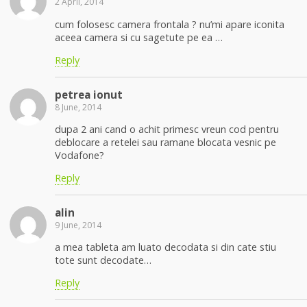
2 April, 2014
cum folosesc camera frontala ? nu’mi apare iconita
aceea camera si cu sagetute pe ea …
Reply
petrea ionut
8 June, 2014
dupa 2 ani cand o achit primesc vreun cod pentru
deblocare a retelei sau ramane blocata vesnic pe
Vodafone?
Reply
alin
9 June, 2014
a mea tableta am luato decodata si din cate stiu
tote sunt decodate…
Reply