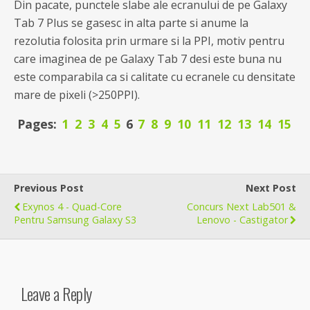
Din pacate, punctele slabe ale ecranului de pe Galaxy
Tab 7 Plus se gasesc in alta parte si anume la
rezolutia folosita prin urmare si la PPI, motiv pentru
care imaginea de pe Galaxy Tab 7 desi este buna nu
este comparabila ca si calitate cu ecranele cu densitate
mare de pixeli (>250PPI).
Pages:
1
2
3
4
5
6
7
8
9
10
11
12
13
14
15
Previous Post
Next Post
Exynos 4 - Quad-Core
Concurs Next Lab501 &
Pentru Samsung Galaxy S3
Lenovo - Castigator
Leave a Reply