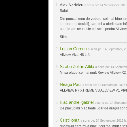
Alex Nedelcu
a scris pe:
14 September, 2015
Salut,
Din punctul meu de vedere, cel mai bine struc
luarea unei decizii], care mi-a oferit toate 
care le-am avut este cel scris pentru Allvie
Stima,
Lucian Cornea
a scris pe:
14 September, 20
Allview Viva H8 Life
Szabo Zoltán Attila
a scris pe:
14 Septembe
Mi sa placut ce mai mult Review Allview X2
Neagu Paul
a scris pe:
14 September, 2015 l
ALLVIEW P7 XTREME VS ALLVIEW V1 VIP
liliac andrei gabriel
a scris pe:
14 Septembe
De placut imi plac toate , dar de dragul c
Cristi ionut
a scris pe:
14 September, 2015 la
review-ul care mi-a placut cel mai mult a f