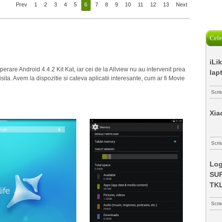
Prev
1
2
3
4
5
6
7
8
9
10
11
12
13
Next
Cele
e
iLi
erare Android 4.4.2 Kit Kat, iar cei de la Allview nu au intervenit prea
lap
isita. Avem la dispozitie si cateva aplicatii interesante, cum ar fi Movie
Scri
Xia
Scris
Log
SUP
TK
Scri