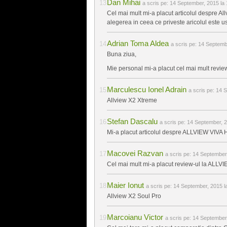
Dan Mihai
a scris pe:
14 September, 2015 la 
Cel mai mult mi-a placut articolul despre Al
alegerea in ceea ce priveste aricolul este uso
Adrian Toma Aldea
a scris pe:
14 Septembe
Buna ziua,
Mie personal mi-a placut cel mai mult revie
Marculescu Ionel Adrain
a scris pe:
14 S
Allview X2 Xtreme
Stefan Dascalu
a scris pe:
14 September, 2
Mi-a placut articolul despre ALLVIEW VIV
Macovei Razvan
a scris pe:
14 September,
Cel mai mult mi-a placut review-ul la AL
Maier Ionut
a scris pe:
14 September, 2015 l
Allview X2 Soul Pro
Marcoianu Victor
a scris pe:
14 September,