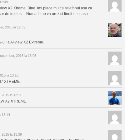
12:49
lview X2 Xtreme. Bine, imi place mult si telefonul asa ca
r de inteles . . Numai bine va urez si tineti-o tot asa.
r, 2015 la 12:59
w-ul la Allview X2 Extreme.
eptember, 2015 la 13:05
015 la 13:10
A H7 XTREME.
 2015 la 13:11
LVIEW X2 XTREME.
a 13:14
 2015 la 13:39