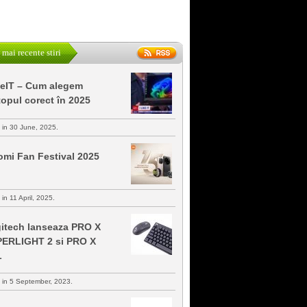
 mai recente stiri
keIT – Cum alegem
topul corect în 2025
s in 30 June, 2025.
omi Fan Festival 2025
 in 11 April, 2025.
itech lanseaza PRO X
ERLIGHT 2 si PRO X
L
s in 5 September, 2023.