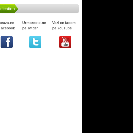
dication
iteaza-ne
Urmareste-ne
Vezi ce facem
Facebook
pe Twitter
pe YouTube