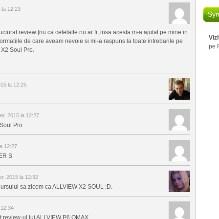
 la 12:23
Syn
turat review [nu ca celelalte nu ar fi, insa acesta m-a ajutat pe mine in
Viz
informatiile de care aveam nevoie si mi-a raspuns la toate intrebarile pe
pe 
w X2 Soul Pro.
15 la 12:25
r, 2015 la 12:27
 Soul Pro
a 12:27
ER S
r, 2015 la 12:32
oncursului sa zicem ca ALLVIEW X2 SOUL :D.
 12:34
ost review-ul lui ALLVIEW P6 QMAX.