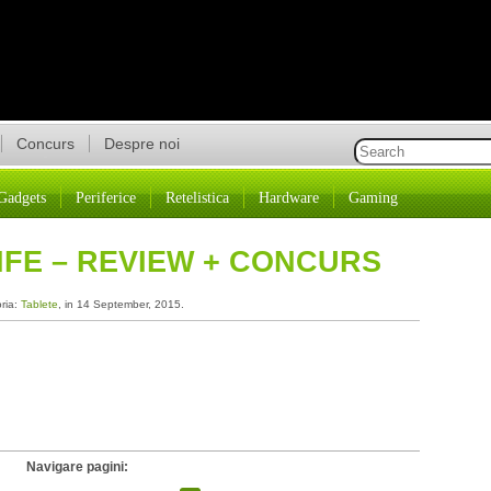
Concurs
Despre noi
Gadgets
Periferice
Retelistica
Hardware
Gaming
LIFE – REVIEW + CONCURS
oria:
Tablete
, in 14 September, 2015.
Navigare pagini: