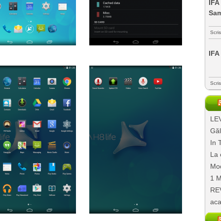
IFA
Sa
Scri
IFA
Scri
LEV
Găl
In 
La 
Mod
1 M
REV
aca