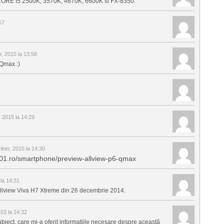
e CORE I5 2500K, 3570K, 4670K, 6600K si FX-8350.
57
, 2015 la 13:58
 Qmax.:)
 2015 la 14:29
ber, 2015 la 14:30
b501.ro/smartphone/preview-allview-p6-qmax
la 14:31
 Allview Viva H7 Xtreme din 26 decembrie 2014.
15 la 14:32
subiect, care mi-a oferit informațiile necesare despre această