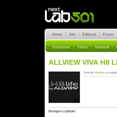
Home
Stiri
Editorial
Forum
Smartphone
Tablete
Notebook
ALLVIEW VIVA H8 
Scris de:
Monstru
, in categ
Navigare capitole: