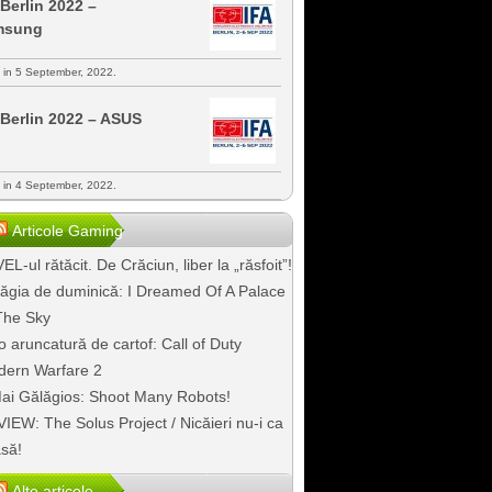
 Berlin 2022 –
msung
s in 5 September, 2022.
 Berlin 2022 – ASUS
s in 4 September, 2022.
Articole Gaming
EL-ul rătăcit. De Crăciun, liber la „răsfoit”!
ăgia de duminică: I Dreamed Of A Palace
The Sky
o aruncatură de cartof: Call of Duty
ern Warfare 2
ai Gălăgios: Shoot Many Robots!
IEW: The Solus Project / Nicăieri nu-i ca
să!
Alte articole