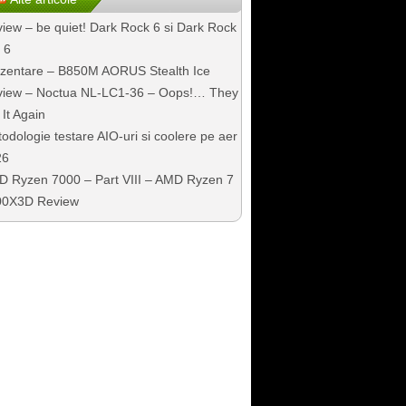
iew – be quiet! Dark Rock 6 si Dark Rock
 6
zentare – B850M AORUS Stealth Ice
iew – Noctua NL-LC1-36 – Oops!… They
 It Again
odologie testare AIO-uri si coolere pe aer
26
 Ryzen 7000 – Part VIII – AMD Ryzen 7
00X3D Review