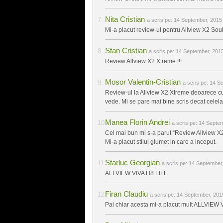
Nita Cristian
a scris pe:
14 September, 2015 
Mi-a placut review-ul pentru Allview X2 Soul
Stan Cristian
a scris pe:
14 September, 2015
Review Allview X2 Xtreme !!!
Mosor Valentin-Cristian
a scris pe:
14 Se
Review-ul la Allview X2 Xtreme deoarece cu f
vede. Mi se pare mai bine scris decat celela
Manea Florin Andrei
a scris pe:
14 Septem
Cel mai bun mi s-a parut “Review Allview X
Mi-a placut stilul glumet in care a inceput.
Starluc Georgian
a scris pe:
14 September,
ALLVIEW VIVA H8 LIFE
Firan Claudiu
a scris pe:
14 September, 2015
Pai chiar acesta mi-a placut mult ALLVIEW V