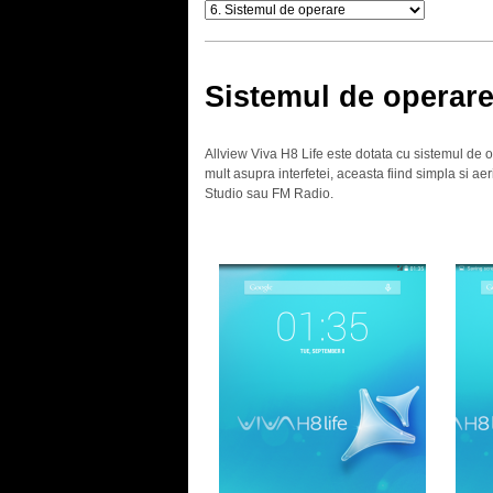
Sistemul de operar
Allview Viva H8 Life este dotata cu sistemul de op
mult asupra interfetei, aceasta fiind simpla si aer
Studio sau FM Radio.