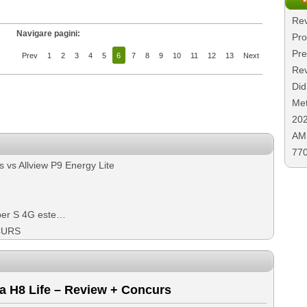
Rev
Navigare pagini:
Pro
Pre
Prev
1
2
3
4
5
6
7
8
9
10
11
12
13
Next
Rev
Did
Met
20
AMD
77
 vs Allview P9 Energy Lite
iper S 4G este…
NCURS
a H8 Life – Review + Concurs