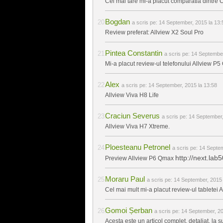
Cel mai tare mi-a placut comparatia dintr
Bogdan
a scris pe:
14 September, 2015 la 13:
Review preferat: Allview X2 Soul Pro
Pintea Constantin
a scris pe:
14 September
Mi-a placut review-ul telefonului Allview P5
Alex
a scris pe:
14 September, 2015 la 13:58
Allview Viva H8 Life
Craciun Severus
a scris pe:
14 September,
Allview Viva H7 Xtreme.
Ploesteanu Petronel
a scris pe:
14 Septem
http://next.la
Preview Allview P6 Qmax
Moraru Paul
a scris pe:
14 September, 2015 
Cel mai mult mi-a placut review-ul tabletei
Gomoi Șerban
a scris pe:
14 September, 20
Acesta este un articol complet, detaliat, la 