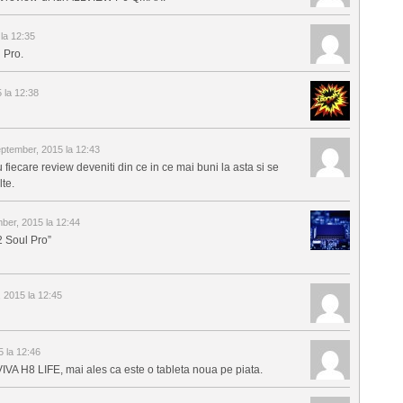
la 12:35
 Pro.
 la 12:38
ptember, 2015 la 12:43
iecare review deveniti din ce in ce mai buni la asta si se
lte.
ber, 2015 la 12:44
2 Soul Pro”
 2015 la 12:45
 la 12:46
IVA H8 LIFE, mai ales ca este o tableta noua pe piata.