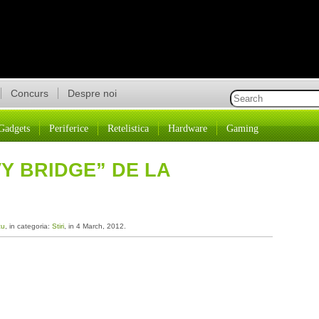
Concurs
Despre noi
Gadgets
Periferice
Retelistica
Hardware
Gaming
Y BRIDGE” DE LA
cu
, in categoria:
Stiri
, in 4 March, 2012.