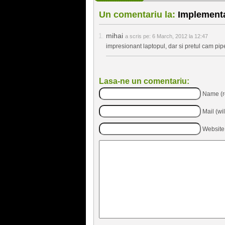
Un comentariu la:
Implementa
mihai
a scris pe:
6 March, 2012 la 12:47
impresionant laptopul, dar si pretul cam pip
Lasa-ne un comentariu:
Name (r
Mail (wi
Website