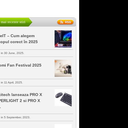
 mai recente stiri
keIT – Cum alegem
topul corect în 2025
s in 30 June, 2025.
omi Fan Festival 2025
 in 11 April, 2025.
itech lanseaza PRO X
ERLIGHT 2 si PRO X
L
s in 5 September, 2023.