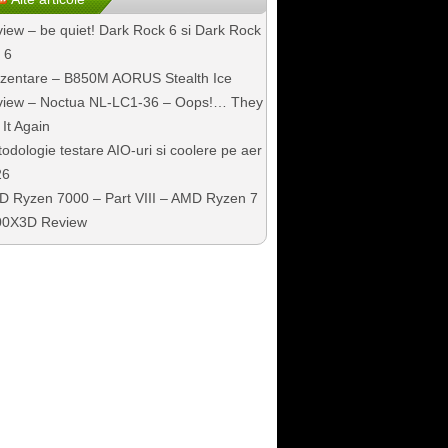
iew – be quiet! Dark Rock 6 si Dark Rock
 6
zentare – B850M AORUS Stealth Ice
iew – Noctua NL-LC1-36 – Oops!… They
 It Again
odologie testare AIO-uri si coolere pe aer
26
 Ryzen 7000 – Part VIII – AMD Ryzen 7
00X3D Review