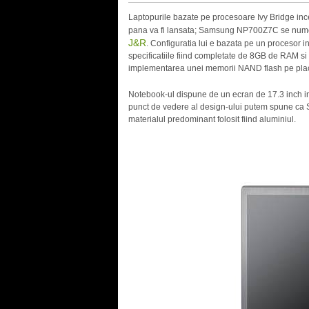
Laptopurile bazate pe procesoare Ivy Bridge inc
pana va fi lansata; Samsung NP700Z7C se numes
J&R
. Configuratia lui e bazata pe un procesor 
specificatiile fiind completate de 8GB de RAM s
implementarea unei memorii NAND flash pe pla
Notebook-ul dispune de un ecran de 17.3 inch in 
punct de vedere al design-ului putem spune ca 
materialul predominant folosit fiind aluminiul.