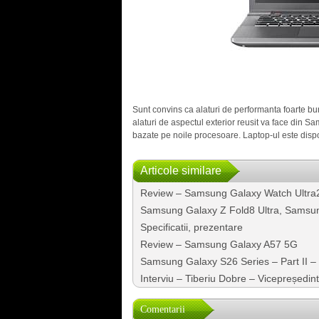
Sunt convins ca alaturi de performanta foarte bu
alaturi de aspectul exterior reusit va face din 
bazate pe noile procesoare. Laptop-ul este dispo
Articole similare
Review – Samsung Galaxy Watch Ultra
Samsung Galaxy Z Fold8 Ultra, Samsun
Specificatii, prezentare
Review – Samsung Galaxy A57 5G
Samsung Galaxy S26 Series – Part II 
Interviu – Tiberiu Dobre – Vicepreședi
Comentarii