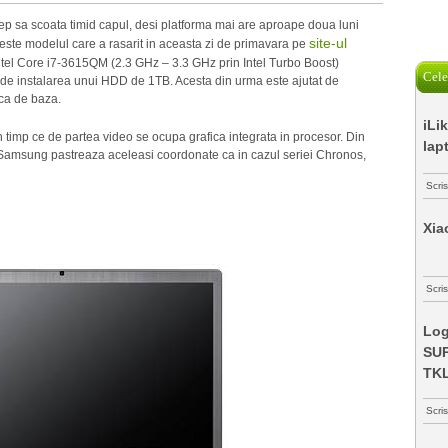
ep sa scoata timid capul, desi platforma mai are aproape doua luni
site-ul
te modelul care a rasarit in aceasta zi de primavara pe
intel Core i7-3615QM (2.3 GHz – 3.3 GHz prin Intel Turbo Boost)
Cele
i de instalarea unui HDD de 1TB. Acesta din urma este ajutat de
ca de baza.
iLi
timp ce de partea video se ocupa grafica integrata in procesor. Din
lap
Samsung pastreaza aceleasi coordonate ca in cazul seriei Chronos,
Scri
Xia
Scris
Log
SUP
TK
Scri