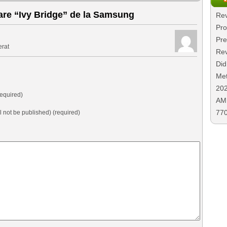
re “Ivy Bridge” de la Samsung
Rev
Pro
Pre
erat
Rev
Did
Met
20
equired)
AMD
77
ll not be published) (required)