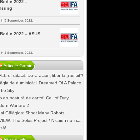
 Berlin 2022 –
msung
s in 5 September, 2022.
 Berlin 2022 – ASUS
s in 4 September, 2022.
Articole Gaming
EL-ul rătăcit. De Crăciun, liber la „răsfoit”!
ăgia de duminică: I Dreamed Of A Palace
The Sky
o aruncatură de cartof: Call of Duty
ern Warfare 2
ai Gălăgios: Shoot Many Robots!
IEW: The Solus Project / Nicăieri nu-i ca
să!
Alte articole