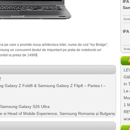
IFA
Sa
Scri
IFA
na pe care o promite noua arhitectura Intel, nume de cod “Ivy Bridge”,
Scri
Samsung un concurent destul de important pe piata de notebook-uri
nibil la pretul de 1499$.
LEV
Găl
2
In 
g Galaxy Z Fold8 & Samsung Galaxy Z Flip8 – Partea I –
La 
Mod
1 M
– Samsung Galaxy S26 Ultra
REV
nte si Head of Mobile Experience, Samsung Romania și Bulgaria
aca