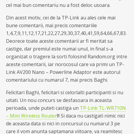
cel mai bun comentariu nu a fost deloc usoara.
Din acest motiv, cei de la TP-Link au ales cele mai
bune comentarii, mai precis comentariile
1,4,7,9,11,12,17,21,22,27,29,30,37,40,41,59,64,66,67,83.
Deorece toate aceste comentarii ar fi meritat sa
castige, dar premiul este numai unul, in final s-a
organizat o tragere la sorti folosind Random.org intre
aceste comentarii, iar norocosul care va primi un TP-
Link AV200 Nano – Powerline Adaptor este autorul
comentariului cu numarul 7, mai precis Baghi.
Felicitari Baghi, felicitari si celorlalti participanti si nu
uitati. Un nou concurs se desfasoara in aceasta
perioada, unde puteti castiga un
TP-Link TL-WR710N
– Mini Wireless Router
!!! Si daca nu castigati nimic nici
de aceasta data si nici in concursul cu numarul 3 pe
care il vom anunta saptamana viitoare, va reamitesc