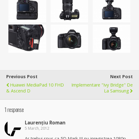
Previous Post
Next Post
Huawei MediaPad 10 FHD
Implementare "Ivy Bridge" De
& Ascend D
La Samsung
1 response
Laurențiu Roman
5 March, 2012
Ar trebui spus ca 5D Mark III nu inregistrea 1080p