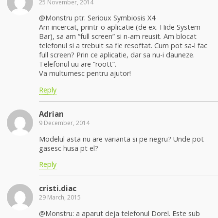
25 November, 2014
@Monstru ptr. Serioux Symbiosis X4
Am incercat, printr-o aplicatie (de ex. Hide System
Bar), sa am “full screen” si n-am reusit. Am blocat
telefonul si a trebuit sa fie resoftat. Cum pot sa-l fac
full screen? Prin ce aplicatie, dar sa nu-i dauneze.
Telefonul uu are “roott”.
Va multumesc pentru ajutor!
Reply
Adrian
9 December, 2014
Modelul asta nu are varianta si pe negru? Unde pot
gasesc husa pt el?
Reply
cristi.diac
29 March, 2015
@Monstru: a aparut deja telefonul Dorel. Este sub