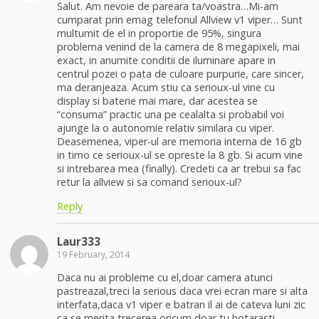
Salut. Am nevoie de pareara ta/voastra…Mi-am
cumparat prin emag telefonul Allview v1 viper… Sunt
multumit de el in proportie de 95%, singura
problema venind de la camera de 8 megapixeli, mai
exact, in anumite conditii de iluminare apare in
centrul pozei o pata de culoare purpurie, care sincer,
ma deranjeaza. Acum stiu ca serioux-ul vine cu
display si baterie mai mare, dar acestea se
“consuma” practic una pe cealalta si probabil voi
ajunge la o autonomie relativ similara cu viper.
Deasemenea, viper-ul are memoria interna de 16 gb
in timo ce serioux-ul se opreste la 8 gb. Si acum vine
si intrebarea mea (finally). Credeti ca ar trebui sa fac
retur la allview si sa comand serioux-ul?
Reply
Laur333
19 February, 2014
Daca nu ai probleme cu el,doar camera atunci
pastreazal,treci la serious daca vrei ecran mare si alta
interfata,daca v1 viper e batran il ai de cateva luni zic
ca se merita trecerea,oricum doar tu hotarasti.