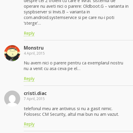
despre cei 2 troieni cu care e ‘livrat’ sistemul de
operare nu aveti nici o parere: Oldboot.G – varianta in
syspbserver si Invis.B – varianta in
com.android.systemservice si pe care nu-i poti
‘sterge’…
Reply
Monstru
4 April, 2015
Nu avem nici o parere pentru ca exemplarul nostru
nu a venit cu asa ceva pe el…
Reply
cristi.diac
7 April, 2015
telefonul meu are antivirus si nu a gasit nimic.
Folosesc CM Security, altul mai bun nu am vazut.
Reply