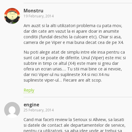
Monstru
19 February, 2014
Am auzit si la alti utilizatori problema cu pata mov,
dar din cate am vazut la ei apare doar in anumite
conditii (fundal deschis la culoare etc). Chiar si asa,
camera de pe Viper e mai buna decat cea de pe X4.
Nu poti alege atat de simplu intre ele insa pentru ca
sunt cat se poate de diferite. Unul (Viper) este mic si
subtire in timp ce altul (X4) este mare si greu dar
ofera un ecran urias…. Tu stii mai bine ce ai nevoie,
dar nici Viper-ul nu suplineste X4 si nici X4 nu
suplineste viper-ul… Fiecare are alt scop.
Reply
engine
25 February, 2014
Cand mai faceti review la Serioux si Allview, sa lasati
si datele de contact ale departamentelor de service,
pentru ca utilizatorii, sa aiba idee unde ar trebui sa