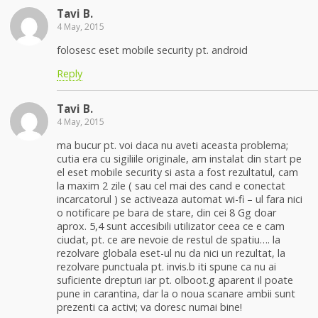
Tavi B.
4 May, 2015
folosesc eset mobile security pt. android
Reply
Tavi B.
4 May, 2015
ma bucur pt. voi daca nu aveti aceasta problema;
cutia era cu sigiliile originale, am instalat din start pe
el eset mobile security si asta a fost rezultatul, cam
la maxim 2 zile ( sau cel mai des cand e conectat
incarcatorul ) se activeaza automat wi-fi – ul fara nici
o notificare pe bara de stare, din cei 8 Gg doar
aprox. 5,4 sunt accesibili utilizator ceea ce e cam
ciudat, pt. ce are nevoie de restul de spatiu…. la
rezolvare globala eset-ul nu da nici un rezultat, la
rezolvare punctuala pt. invis.b iti spune ca nu ai
suficiente drepturi iar pt. olboot.g aparent il poate
pune in carantina, dar la o noua scanare ambii sunt
prezenti ca activi; va doresc numai bine!