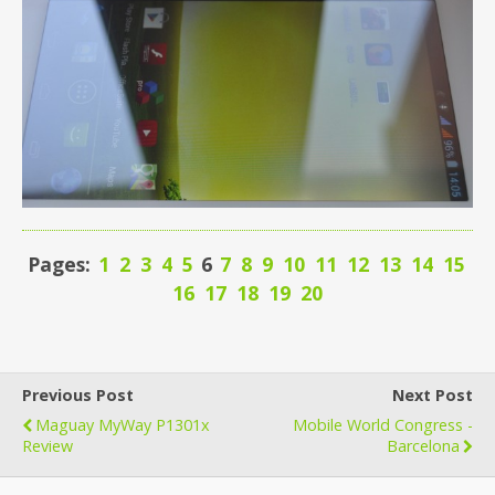
Pages:
1
2
3
4
5
6
7
8
9
10
11
12
13
14
15
16
17
18
19
20
Previous Post
Next Post
Maguay MyWay P1301x
Mobile World Congress -
Review
Barcelona