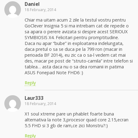
Daniel
18 February, 2014
Chiar ma uitam acum 2 zile la testul vostru pentru
GoClever Insignia 5 si ma intrebam cat de repede o
sa apara o perere avizata si despre acest SERIOUX
SYMBIOSIS X4. Felicitari pentru promptitudine.
Daca nu apar “bube” in exploatarea indelungata,
daca pretul o sa se duca pe la 799 ron (macar in
perioada BF 2014), eu zic ca o sa-l vedem cat mai
des, macar pe post de “struto-camila” intre telefon si
tablea… asta daca nu o sa dea romanii in patima
ASUS Fonepad Note FHD6 :)
Reply
Laur333
18 February, 2014
X1 soul xtreme pare un phablet foarte buna
alternativa la note 3,procesor quad core 2.15,ecran
5.5 FHD si 3 gb de ram,ce zici Monstru?:)
Reply