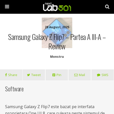
28 August, 2025
Samsung Galaxy Z Flip7 – Partea A III-A –
Review
Monstru
Share
Tweet
Pin
Mail
SMS
Software
Samsung Galaxy Z Flip7 este bazat pe interfata
proprietara One UI 8, care ruleaza peste sistemul de