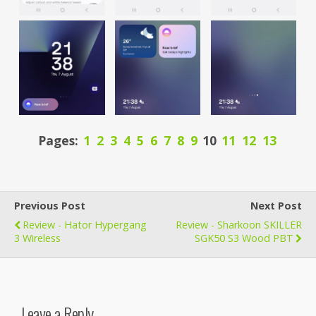
Pages:
1
2
3
4
5
6
7
8
9
10
11
12
13
Previous Post
Next Post
Review - Hator Hypergang
Review - Sharkoon SKILLER
3 Wireless
SGK50 S3 Wood PBT
Leave a Reply