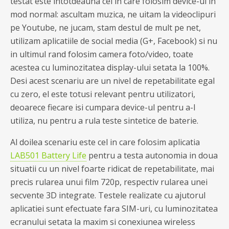
testat este intotdeauna cel in care folosim device-ul in
mod normal: ascultam muzica, ne uitam la videoclipuri
pe Youtube, ne jucam, stam destul de mult pe net,
utilizam aplicatiile de social media (G+, Facebook) si nu
in ultimul rand folosim camera foto/video, toate
acestea cu luminozitatea display-ului setata la 100%.
Desi acest scenariu are un nivel de repetabilitate egal
cu zero, el este totusi relevant pentru utilizatori,
deoarece fiecare isi cumpara device-ul pentru a-l
utiliza, nu pentru a rula teste sintetice de baterie.
Al doilea scenariu este cel in care folosim aplicatia
LAB501 Battery Life
pentru a testa autonomia in doua
situatii cu un nivel foarte ridicat de repetabilitate, mai
precis rularea unui film 720p, respectiv rularea unei
secvente 3D integrate. Testele realizate cu ajutorul
aplicatiei sunt efectuate fara SIM-uri, cu luminozitatea
ecranului setata la maxim si conexiunea wireless