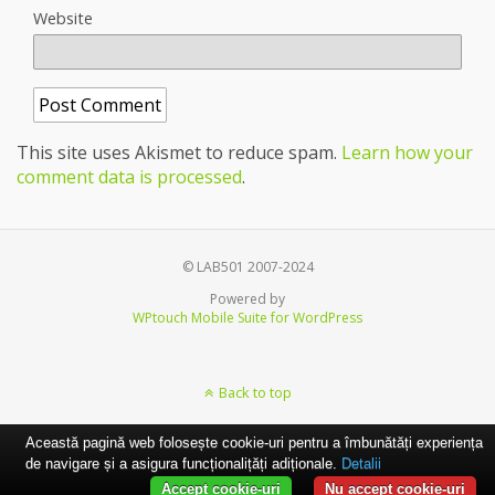
Website
This site uses Akismet to reduce spam.
Learn how your
comment data is processed
.
© LAB501 2007-2024
Powered by
WPtouch Mobile Suite for WordPress
Back to top
Această pagină web folosește cookie-uri pentru a îmbunătăți experiența
de navigare și a asigura funcționalițăți adiționale.
Detalii
Accept cookie-uri
Nu accept cookie-uri