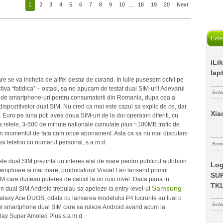
1
2
3
4
5
6
7
8
9
10
...
18
19
20
Next
Cele
iLi
lap
are se va incheia de altfel destul de curand. In Iulie pusesem ochii pe
a “fatidica” – ostasi, sa ne apucam de testat dual SIM-uri! Adevarul
Scri
ii de smartphone-uri pentru consumatorii din Romania, dupa cea a
 dispozitivelor dual SIM. Nu cred ca mai este cazul sa explic de ce, dar
Xia
Euro pe luna poti avea doua SIM-uri de la doi operatori diferiti, cu
ua retele, 3-500 de minute nationale cumulate plus ~100MB trafic de
ate in momentul de fata cam orice abonament. Asta ca sa nu mai discutam
asi telefon cu numarul personal, s.a.m.d.
Scris
ele dual SIM prezinta un interes atat de mare pentru publicul autohton.
Log
o amploare si mai mare, producatorul Visual Fan lansand primul
SUP
SIM care duceau puterea de calcul la un nou nivel. Daca pana in
TK
Samsung
un dual SIM Android trebuiau sa apeleze la entry-level-ul
axy Ace DUOS, odata cu lansarea modelului P4 lucrurile au luat o
Scri
unui smartphone dual SIM care sa ruleze Android avand acum la
play Super Amoled Plus s.a.m.d.