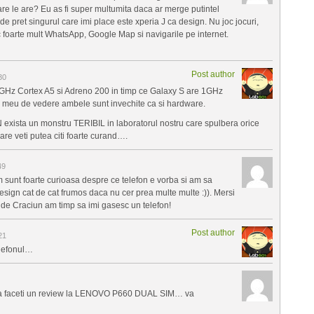
re le are? Eu as fi super multumita daca ar merge putintel
e pret singurul care imi place este xperia J ca design. Nu joc jocuri,
c foarte mult WhatsApp, Google Map si navigarile pe internet.
Post author
30
GHz Cortex A5 si Adreno 200 in timp ce Galaxy S are 1GHz
meu de vedere ambele sunt invechite ca si hardware.
exista un monstru TERIBIL in laboratorul nostru care spulbera orice
re veti putea citi foarte curand….
49
sunt foarte curioasa despre ce telefon e vorba si am sa
 design cat de cat frumos daca nu cer prea multe multe :)). Mersi
na de Craciun am timp sa imi gasesc un telefon!
Post author
21
elefonul…
 sa faceti un review la LENOVO P660 DUAL SIM… va