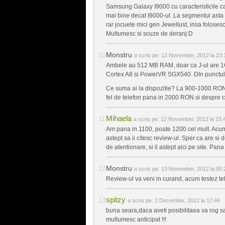
Samsung Galaxy I9000 cu caracteristicile ca
mai bine decat I9000-ul. La segmentul asta d
rar jocuete mici gen Jewellust, insa foloses
Multumesc si scuze de deranj:D
Monstru
a scris pe:
12 November, 2012 la 23:
Ambele au 512 MB RAM, doar ca J-ul are 1
Cortex A8 si PowerVR SGX540. DIn punctul 
Ce suma ai la dispozitie? La 900-1000 RON 
fel de telefon pana in 2000 RON si despre ca
Mihaela
a scris pe:
12 November, 2012 la 23:
Am pana in 1100, poate 1200 cel mult. Acum 
astept sa ii citesc review-ul. Sper ca are si
de atentionare, si il astept aici pe site. Pa
Monstru
a scris pe:
13 November, 2012 la 00:
Review-ul va veni in curand, acum testez t
spitzy
a scris pe:
2 December, 2012 la 17:44
buna seara,daca aveti posibilitaea va rog
multumesc anticipat !!!