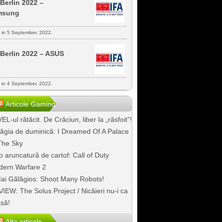
 Berlin 2022 –
msung
s in 5 September, 2022.
 Berlin 2022 – ASUS
s in 4 September, 2022.
Articole Gaming
EL-ul rătăcit. De Crăciun, liber la „răsfoit”!
ăgia de duminică: I Dreamed Of A Palace
The Sky
o aruncatură de cartof: Call of Duty
ern Warfare 2
ai Gălăgios: Shoot Many Robots!
IEW: The Solus Project / Nicăieri nu-i ca
să!
Alte articole