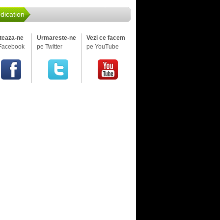
dication
iteaza-ne
Urmareste-ne
Vezi ce facem
Facebook
pe Twitter
pe YouTube