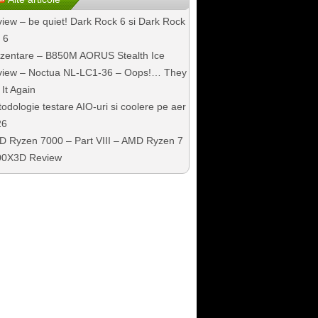
iew – be quiet! Dark Rock 6 si Dark Rock
 6
zentare – B850M AORUS Stealth Ice
iew – Noctua NL-LC1-36 – Oops!… They
 It Again
odologie testare AIO-uri si coolere pe aer
26
 Ryzen 7000 – Part VIII – AMD Ryzen 7
00X3D Review