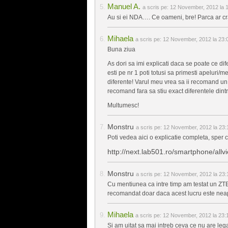
Manuel A.
a scris pe:
12 November, 2012 la 
Au si ei NDA…. Ce oameni, bre! Parca ar c
Mihaela
a scris pe:
12 November, 2012 la 23:
Buna ziua
As dori sa imi explicati daca se poate ce dif
esti pe nr 1 poti totusi sa primesti apeluri/
diferente! Varul meu vrea sa ii recomand un
recomand fara sa stiu exact diferentele dintr
Multumesc!
Monstru
a scris pe:
12 November, 2012 la 23:
Poti vedea aici o explicatie completa, sper c
http://next.lab501.ro/smartphone/all
Monstru
a scris pe:
12 November, 2012 la 23:
Cu mentiunea ca intre timp am testat un ZTE
recomandat doar daca acest lucru este ne
Mihaela
a scris pe:
12 November, 2012 la 23:
Si am uitat sa mai intreb ceva ce nu are leg