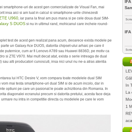
IFA
e trei smartphone-uri de acest gen comercializate de Visual Fan, mai
Sa
rit insa aici si am luat in calcul si smartphone-urile chinezesti
ZTE U960
, iar pana la final am pus mana si pe cele doua dual SIM-
Scri
laxy S DUOS
si nu in ultimul rand, mohicanul care incheie round-
IFA
complet test de acest gen realizat pana acum, deoarece exista modele pe
o parte un Galaxy Ace DUOS, datorita chipset-ului arhaic pe care il
Scri
l de puternice, cum ar fi Lenovo A789 sau Huawei 8836D, pe motiv ca
dro si ZTE V970. Mai mult decat atat, exista o serie intreaga de dual
 sau alti producatori cunoscuti, insa nici unul nu ne-a atras atentia
.
LEV
Găl
rezentarea lui HTC Desire V, vom compara toate modelele dual SIM
om mai testa smartphone-uri dual SIM si de acum incolo, dar in
In 
nte optiuni pe care un pasionat le poate achizitiona din Romania. In
La 
orita diagonalei ecranului precum si datorita pretului, acesta face deja
Mod
 urmare nu intra in competitie directa cu modelele pe care le vom
1 M
REV
aca