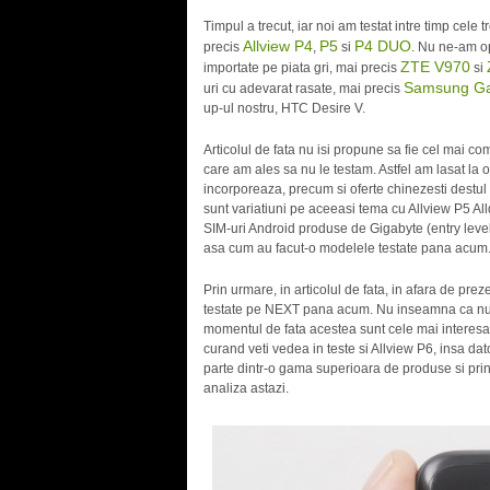
Timpul a trecut, iar noi am testat intre timp cel
Allview P4
P5
P4 DUO
precis
,
si
. Nu ne-am op
ZTE V970
importate pe piata gri, mai precis
si
Samsung Ga
uri cu adevarat rasate, mai precis
up-ul nostru, HTC Desire V.
Articolul de fata nu isi propune sa fie cel mai 
care am ales sa nu le testam. Astfel am lasat la 
incorporeaza, precum si oferte chinezesti destu
sunt variatiuni pe aceeasi tema cu Allview P5 All
SIM-uri Android produse de Gigabyte (entry level)
asa cum au facut-o modelele testate pana acum
Prin urmare, in articolul de fata, in afara de p
testate pe NEXT pana acum. Nu inseamna ca nu v
momentul de fata acestea sunt cele mai interesa
curand veti vedea in teste si Allview P6, insa dat
parte dintr-o gama superioara de produse si prin
analiza astazi.