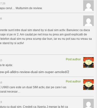
17:26
rapa cerul… Multumim de review.
08
erente sunt intre dual sim stand by si dual sim activ. Banuiesc ca daca
mesaje si pe nr 2. Am cautat pe net insa nu prea am gasit explicatii de
 telefon dual sim nu prea scump dar bun, iar eu nu pot sau nu vreau sa
e stand by si activ!
Post author
15
a te ajuta:
view-p4-alldro-review-dual-sim-super-amoled/2
Post author
16
 U960 care este un dual SIM activ, dar pe care l-as
aparat necesar…
19
atura cu dual sim. Credeti ca Xperia J merge la fel ca