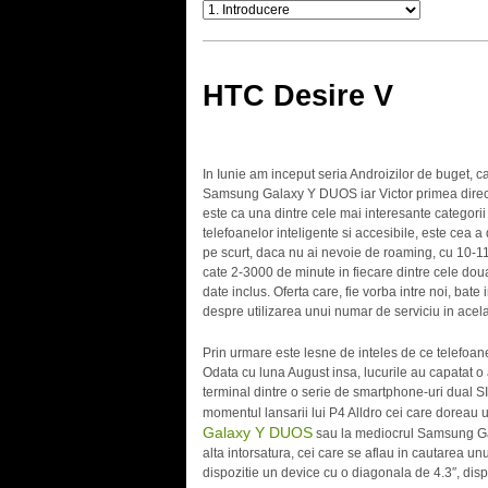
HTC Desire V
In Iunie am inceput seria Androizilor de buget, c
Samsung Galaxy Y DUOS iar Victor primea directiv
este ca una dintre cele mai interesante categor
telefoanelor inteligente si accesibile, este cea a
pe scurt, daca nu ai nevoie de roaming, cu 10-11 
cate 2-3000 de minute in fiecare dintre cele do
date inclus. Oferta care, fie vorba intre noi, b
despre utilizarea unui numar de serviciu in acel
Prin urmare este lesne de inteles de ce telefoan
Odata cu luna August insa, lucurile au capatat 
terminal dintre o serie de smartphone-uri dual 
momentul lansarii lui P4 Alldro cei care doreau 
Galaxy Y DUOS
sau la mediocrul Samsung Gal
alta intorsatura, cei care se aflau in cautarea 
dispozitie un device cu o diagonala de 4.3″, dis