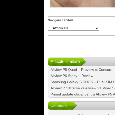
Navigare capitole:
Articole similare
Allview P5 Quad – Preview si Concurs
Allview P6 Stony – Review
Samsung Galaxy S DUOS – Dual-SIM 
Allview P7 Xtreme vs Allview V1 Viper S
Primul update oficial pentru Allview P5 A
Comentarii