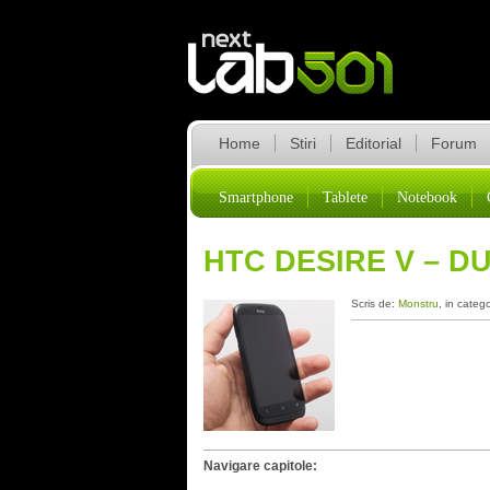
Home
Stiri
Editorial
Forum
Smartphone
Tablete
Notebook
HTC DESIRE V – D
Scris de:
Monstru
, in categ
Navigare capitole: