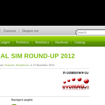
Concurs
Despre noi
Gadgets
Periferice
Retelistica
Hardware
Gaming
UAL SIM ROUND-UP 2012
oria:
Featured
,
Smartphone
, in 12 November, 2012.
Navigare pagini: