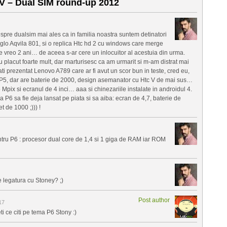
V – Dual SIM round-up 2012
despre dualsim mai ales ca in familia noastra suntem detinatori
Iglo Aqvila 801, si o replica Htc hd 2 cu windows care merge
e vreo 2 ani… de aceea s-ar cere un inlocuitor al acestuia din urma.
au placut foarte mult, dar marturisesc ca am urmarit si m-am distrat mai
ati prezentat Lenovo A789 care ar fi avut un scor bun in teste, cred eu,
 P5, dar are baterie de 2000, design asemanator cu Htc V de mai sus…
pix si ecranul de 4 inci… aaa si chinezariile instalate in androidul 4.
P6 sa fie deja lansat pe piata si sa aiba: ecran de 4,7, baterie de
 de 1000 ;))) !
entru P6 : procesor dual core de 1,4 si 1 giga de RAM iar ROM
e legatura cu Stoney? ;)
Post author
17
ti ce citi pe tema P6 Stony :)