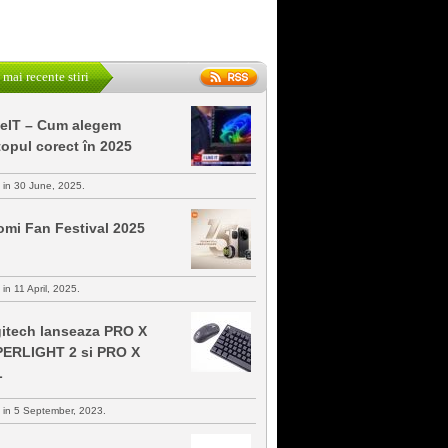
 mai recente stiri
keIT – Cum alegem
topul corect în 2025
s in 30 June, 2025.
omi Fan Festival 2025
 in 11 April, 2025.
itech lanseaza PRO X
ERLIGHT 2 si PRO X
L
s in 5 September, 2023.