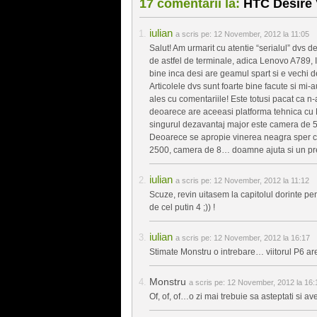
17 comentarii la:
HTC Desire 
iulian
a scris pe:
12 November, 2012 la 11:05
Salut! Am urmarit cu atentie “serialul” dvs 
de astfel de terminale, adica Lenovo A789, 
bine inca desi are geamul spart si e vechi d
Articolele dvs sunt foarte bine facute si mi-
ales cu comentariile! Este totusi pacat ca n-
deoarece are aceeasi platforma tehnica cu
singurul dezavantaj major este camera de 5 M
Deoarece se apropie vinerea neagra sper ca 
2500, camera de 8… doamne ajuta si un pret
iulian
a scris pe:
12 November, 2012 la 11:12
Scuze, revin uitasem la capitolul dorinte p
de cel putin 4 ;)) !
iulian
a scris pe:
12 November, 2012 la 16:17
Stimate Monstru o intrebare… viitorul P6 ar
Monstru
a scris pe:
12 November, 2012 la 16:
Of, of, of…o zi mai trebuie sa asteptati si ave