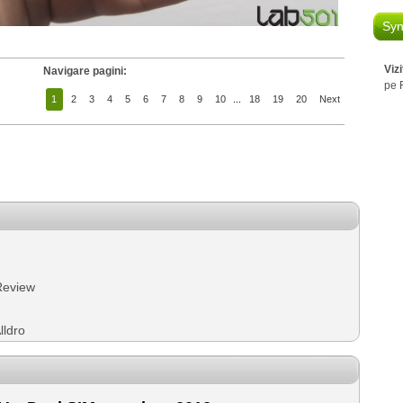
Syn
Viz
Navigare pagini:
pe 
1
2
3
4
5
6
7
8
9
10
...
18
19
20
Next
Review
lldro