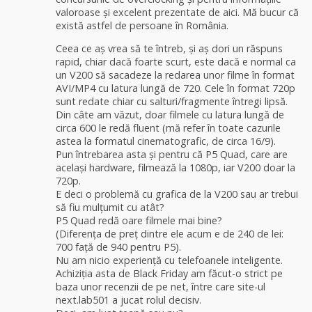
valoroase și excelent prezentate de aici. Mă bucur că
există astfel de persoane în România.
Ceea ce aș vrea să te întreb, și aș dori un răspuns
rapid, chiar dacă foarte scurt, este dacă e normal ca
un V200 să sacadeze la redarea unor filme în format
AVI/MP4 cu latura lungă de 720. Cele în format 720p
sunt redate chiar cu salturi/fragmente întregi lipsă.
Din câte am văzut, doar filmele cu latura lungă de
circa 600 le redă fluent (mă refer în toate cazurile
astea la formatul cinematografic, de circa 16/9).
Pun întrebarea asta și pentru că P5 Quad, care are
același hardware, filmează la 1080p, iar V200 doar la
720p.
E deci o problemă cu grafica de la V200 sau ar trebui
să fiu mulțumit cu atât?
P5 Quad redă oare filmele mai bine?
(Diferența de preț dintre ele acum e de 240 de lei:
700 față de 940 pentru P5).
Nu am nicio experiență cu telefoanele inteligente.
Achiziția asta de Black Friday am făcut-o strict pe
baza unor recenzii de pe net, între care site-ul
next.lab501 a jucat rolul decisiv.