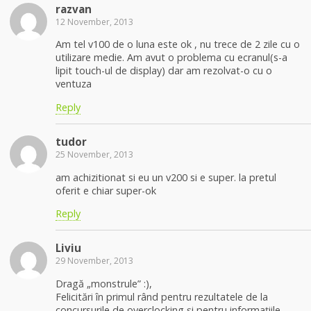
razvan
12 November, 2013
Am tel v100 de o luna este ok , nu trece de 2 zile cu o
utilizare medie. Am avut o problema cu ecranul(s-a
lipit touch-ul de display) dar am rezolvat-o cu o
ventuza
Reply
tudor
25 November, 2013
am achizitionat si eu un v200 si e super. la pretul
oferit e chiar super-ok
Reply
Liviu
29 November, 2013
Dragă „monstrule” :),
Felicitări în primul rând pentru rezultatele de la
concursurile de overclocking și pentru informațiile