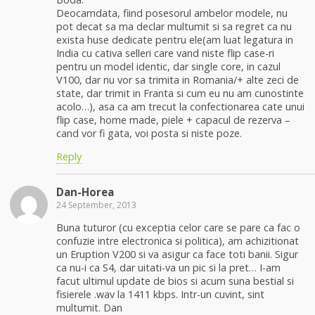
Deocamdata, fiind posesorul ambelor modele, nu
pot decat sa ma declar multumit si sa regret ca nu
exista huse dedicate pentru ele(am luat legatura in
India cu cativa selleri care vand niste flip case-ri
pentru un model identic, dar single core, in cazul
V100, dar nu vor sa trimita in Romania/+ alte zeci de
state, dar trimit in Franta si cum eu nu am cunostinte
acolo…), asa ca am trecut la confectionarea cate unui
flip case, home made, piele + capacul de rezerva –
cand vor fi gata, voi posta si niste poze.
Reply
Dan-Horea
24 September, 2013
Buna tuturor (cu exceptia celor care se pare ca fac o
confuzie intre electronica si politica), am achizitionat
un Eruption V200 si va asigur ca face toti banii. Sigur
ca nu-i ca S4, dar uitati-va un pic si la pret… I-am
facut ultimul update de bios si acum suna bestial si
fisierele .wav la 1411 kbps. Intr-un cuvint, sint
multumit. Dan