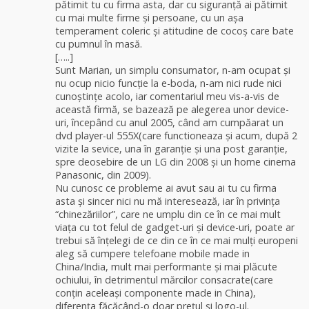
pătimit tu cu firma asta, dar cu siguranță ai pătimit
cu mai multe firme și persoane, cu un așa
temperament coleric și atitudine de cocoș care bate
cu pumnul în masă.
[…..]
Sunt Marian, un simplu consumator, n-am ocupat și
nu ocup nicio funcție la e-boda, n-am nici rude nici
cunoștințe acolo, iar comentariul meu vis-a-vis de
această firmă, se bazează pe alegerea unor device-
uri, începând cu anul 2005, când am cumpăarat un
dvd player-ul 555X(care functioneaza și acum, după 2
vizite la sevice, una în garanție și una post garanție,
spre deosebire de un LG din 2008 și un home cinema
Panasonic, din 2009).
Nu cunosc ce probleme ai avut sau ai tu cu firma
asta și sincer nici nu mă interesează, iar în privința
“chinezăriilor”, care ne umplu din ce în ce mai mult
viața cu tot felul de gadget-uri și device-uri, poate ar
trebui să înțelegi de ce din ce în ce mai mulți europeni
aleg să cumpere telefoane mobile made in
China/India, mult mai performante și mai plăcute
ochiului, în detrimentul mărcilor consacrate(care
conțin aceleași componente made in China),
diferența făcăcând-o doar prețul și logo-ul.