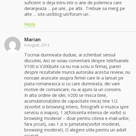
suficient si deja intru intr-o arie de polemica care
deranjeaza … pe unii , pe altii . Trebuie sa merg pe
alte … site-uri/blog-uri/forum-uri .
Reply
Marian
6 August, 2013
Tocmai dumneata duduie, ai schimbat sensul
discutiei, Aici se voiau comentarii despre telefoanele
V100 si V200(uite ca nu mai scriu si firma), pareri
despre rezultatele muncii autorului acestui review, nu
noroaie aruncate asupra firmei care le-a lansat pe
piata romaneasca si cu care dumneata, din varii
motive de comunicare, nu ai ajuns la un consens.
In alta ordine de idei, V200 se misca bine,
acumulatorul(desi de capacitate mica) tine 1/2
zi(vorbit si browsing intens, fotografii si muzica spre
serviciu si inapoi), 1 zi(folosinta intensa de vorbit si
browsing moderat – doar pentru citirea e-mail-urilor,
fara jocuri), sau 1 zi si jumatate(vorbit moderat,
browsing moderat). O alegere utila pentru un adult
ocupat.