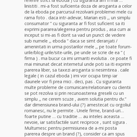
referire strict la eboda ) cu siguranta am fi mai …
linistiti . mi-a fost suficienta doza de aroganta a celor
de la eboda pe parcursul rezolvarii problemei mele cu
rama foto . daca intr-adevar, Marian esti ,, un simplu
consumator ” cu siguranta ar fi fost suficient sa iti
exprimi pararea/alegerea pentru produs , asa cum ai
inceput si mi-as fi dorit sa vad un punct de vedere
sub numele ,, eboda ” daca se simt deranjati /
amenintati in urma postarilor mele ,, pe toate forum-
urile/blog-urile/site-urile, pe unde se scrie de ea ” (
firma ) . ma bucur ca imi urmariti evolutia . ce poate fi
mai minunat decat internetul unde poti sa iti exprimi
parerea liber, sa taxezi aroganta si nesimtirea . caile
legale ( in cazul eboda ) imi vor ocupa timp iar
daunele vor fi prea mici . deci, pas . Cu siguranta
multe probleme de comunicare/relationare cu clientii
se pot rezolva si prin recunoasterea greselii cu un
simplu ,, ne cerem scuze , avem solutia pentru dv.”
dar dimensiunea brand-ului (?) amestecat cu orgoliul
romanesc, nu le permite . Unele firme, brand-uri…
foarte putine … cu traditie … au inteles aceasta …
nevoie, iar satisfactiile sunt reciproce , sunt sigura .
Multumesc pentru permisiunea de a-mi posta
parerea despre un brand (?), consider ca am spus