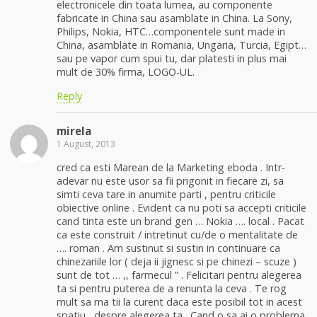
electronicele din toata lumea, au componente
fabricate in China sau asamblate in China. La Sony,
Philips, Nokia, HTC…componentele sunt made in
China, asamblate in Romania, Ungaria, Turcia, Egipt…
sau pe vapor cum spui tu, dar platesti in plus mai
mult de 30% firma, LOGO-UL.
Reply
mirela
1 August, 2013
cred ca esti Marean de la Marketing eboda . Intr-
adevar nu este usor sa fii prigonit in fiecare zi, sa
simti ceva tare in anumite parti , pentru criticile
obiective online . Evident ca nu poti sa accepti criticile
cand tinta este un brand gen … Nokia …. local . Pacat
ca este construit / intretinut cu/de o mentalitate de
…. roman . Am sustinut si sustin in continuare ca
chinezariile lor ( deja ii jignesc si pe chinezi – scuze )
sunt de tot … ,, farmecul ” . Felicitari pentru alegerea
ta si pentru puterea de a renunta la ceva . Te rog
mult sa ma tii la curent daca este posibil tot in acest
spatiu , despre alegerea ta . Cand o sa ai o problema