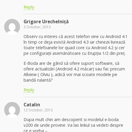
Reply
Grigore Urechelniță
3 October, 2013
Observ cu interes că acest telefon vine cu Android 4.1
în timp ce deja există Android 4.3 iar chinezii livrează
toate telefoanele lor quad core cu Android 4.2 și cer
pe configurații asemănătoare cu Erupția 1/2 din preț.
E-Boda are de gând să ofere suport software, să
ofere actualizări (Android 4.2 măcar) sau fac precum
Allview ( Olviu ), adică vor mai scoate modele pe
bandă rulantă?
Reply
Catalin
12 October, 2013
Dupa mult chin am descoperit si modelul e-boda
v200 de unde provine .Va las linkul sa vedeti despre
ce e vorba –