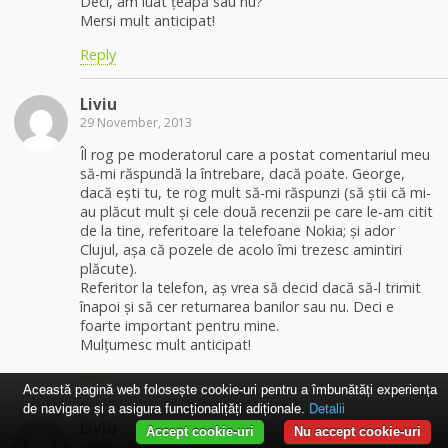
Deci, am luat țeapă sau nu?
Mersi mult anticipat!
Reply
Liviu
29 November, 2013
Îl rog pe moderatorul care a postat comentariul meu
să-mi răspundă la întrebare, dacă poate. George,
dacă ești tu, te rog mult să-mi răspunzi (să știi că mi-
au plăcut mult și cele două recenzii pe care le-am citit
de la tine, referitoare la telefoane Nokia; și ador
Clujul, așa că pozele de acolo îmi trezesc amintiri
plăcute).
Referitor la telefon, aș vrea să decid dacă să-l trimit
înapoi și să cer returnarea banilor sau nu. Deci e
foarte important pentru mine.
Mulțumesc mult anticipat!
Reply
Această pagină web folosește cookie-uri pentru a îmbunătăți experiența
de navigare și a asigura funcționalițăți adiționale.
Detalii
Liviu
Accept cookie-uri
Nu accept cookie-uri
29 November, 2013