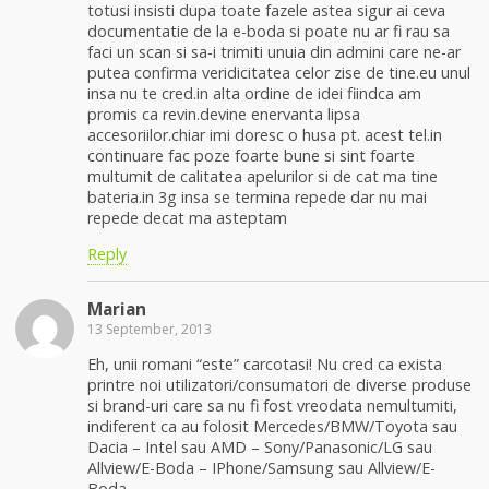
totusi insisti dupa toate fazele astea sigur ai ceva
documentatie de la e-boda si poate nu ar fi rau sa
faci un scan si sa-i trimiti unuia din admini care ne-ar
putea confirma veridicitatea celor zise de tine.eu unul
insa nu te cred.in alta ordine de idei fiindca am
promis ca revin.devine enervanta lipsa
accesoriilor.chiar imi doresc o husa pt. acest tel.in
continuare fac poze foarte bune si sint foarte
multumit de calitatea apelurilor si de cat ma tine
bateria.in 3g insa se termina repede dar nu mai
repede decat ma asteptam
Reply
Marian
13 September, 2013
Eh, unii romani “este” carcotasi! Nu cred ca exista
printre noi utilizatori/consumatori de diverse produse
si brand-uri care sa nu fi fost vreodata nemultumiti,
indiferent ca au folosit Mercedes/BMW/Toyota sau
Dacia – Intel sau AMD – Sony/Panasonic/LG sau
Allview/E-Boda – IPhone/Samsung sau Allview/E-
Boda.