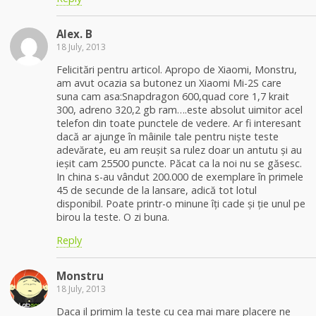
Alex. B
18 July, 2013
Felicitări pentru articol. Apropo de Xiaomi, Monstru,
am avut ocazia sa butonez un Xiaomi Mi-2S care
suna cam asa:Snapdragon 600,quad core 1,7 krait
300, adreno 320,2 gb ram….este absolut uimitor acel
telefon din toate punctele de vedere. Ar fi interesant
dacă ar ajunge în mâinile tale pentru niște teste
adevărate, eu am reușit sa rulez doar un antutu și au
ieșit cam 25500 puncte. Păcat ca la noi nu se găsesc.
In china s-au vândut 200.000 de exemplare în primele
45 de secunde de la lansare, adică tot lotul
disponibil. Poate printr-o minune îți cade și ție unul pe
birou la teste. O zi buna.
Reply
Monstru
18 July, 2013
Daca il primim la teste cu cea mai mare placere ne