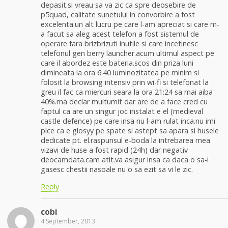
depasit.si vreau sa va zic ca spre deosebire de
p5quad, calitate sunetului in convorbire a fost
excelenta.un alt lucru pe care l-am apreciat si care m-
a facut sa aleg acest telefon a fost sistemul de
operare fara brizbrizuti inutile si care incetinesc
telefonul gen berry launcher.acum ultimul aspect pe
care il abordez este bateria.scos din priza luni
dimineata la ora 6:40 luminozitatea pe minim si
folosit la browsing intensiv prin wi-fi si telefonat la
greu il fac ca miercuri seara la ora 21:24 sa mai aiba
40%.ma declar multumit dar are de a face cred cu
faptul ca are un singur joc instalat e el (medieval
castle defence) pe care insa nu l-am rulat inca.nu imi
plce ca e glosyy pe spate si astept sa apara si husele
dedicate pt. el.raspunsul e-boda la intrebarea mea
vizavi de huse a fost rapid (24h) dar negativ
deocamdata.cam atit.va asigur insa ca daca o sa-i
gasesc chestii nasoale nu o sa ezit sa vi le zic.
Reply
cobi
4 September, 2013