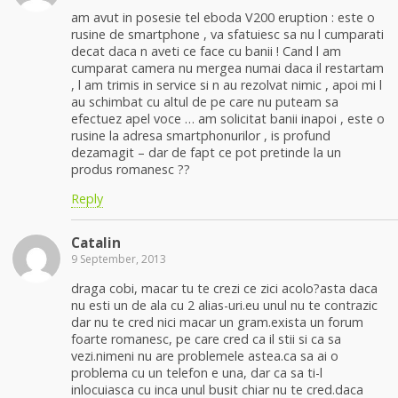
am avut in posesie tel eboda V200 eruption : este o
rusine de smartphone , va sfatuiesc sa nu l cumparati
decat daca n aveti ce face cu banii ! Cand l am
cumparat camera nu mergea numai daca il restartam
, l am trimis in service si n au rezolvat nimic , apoi mi l
au schimbat cu altul de pe care nu puteam sa
efectuez apel voce … am solicitat banii inapoi , este o
rusine la adresa smartphonurilor , is profund
dezamagit – dar de fapt ce pot pretinde la un
produs romanesc ??
Reply
Catalin
9 September, 2013
draga cobi, macar tu te crezi ce zici acolo?asta daca
nu esti un de ala cu 2 alias-uri.eu unul nu te contrazic
dar nu te cred nici macar un gram.exista un forum
foarte romanesc, pe care cred ca il stii si ca sa
vezi.nimeni nu are problemele astea.ca sa ai o
problema cu un telefon e una, dar ca sa ti-l
inlocuiasca cu inca unul busit chiar nu te cred.daca