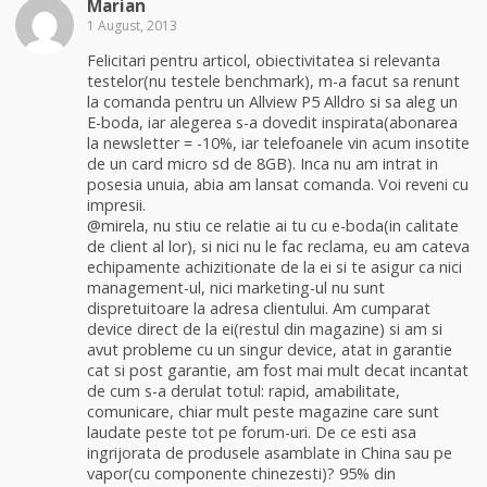
Marian
1 August, 2013
Felicitari pentru articol, obiectivitatea si relevanta
testelor(nu testele benchmark), m-a facut sa renunt
la comanda pentru un Allview P5 Alldro si sa aleg un
E-boda, iar alegerea s-a dovedit inspirata(abonarea
la newsletter = -10%, iar telefoanele vin acum insotite
de un card micro sd de 8GB). Inca nu am intrat in
posesia unuia, abia am lansat comanda. Voi reveni cu
impresii.
@mirela, nu stiu ce relatie ai tu cu e-boda(in calitate
de client al lor), si nici nu le fac reclama, eu am cateva
echipamente achizitionate de la ei si te asigur ca nici
management-ul, nici marketing-ul nu sunt
dispretuitoare la adresa clientului. Am cumparat
device direct de la ei(restul din magazine) si am si
avut probleme cu un singur device, atat in garantie
cat si post garantie, am fost mai mult decat incantat
de cum s-a derulat totul: rapid, amabilitate,
comunicare, chiar mult peste magazine care sunt
laudate peste tot pe forum-uri. De ce esti asa
ingrijorata de produsele asamblate in China sau pe
vapor(cu componente chinezesti)? 95% din