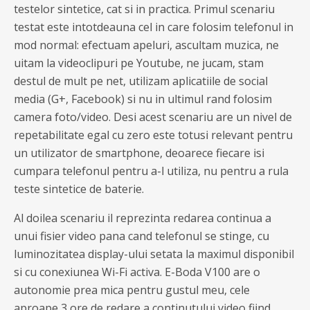
testelor sintetice, cat si in practica. Primul scenariu
testat este intotdeauna cel in care folosim telefonul in
mod normal: efectuam apeluri, ascultam muzica, ne
uitam la videoclipuri pe Youtube, ne jucam, stam
destul de mult pe net, utilizam aplicatiile de social
media (G+, Facebook) si nu in ultimul rand folosim
camera foto/video. Desi acest scenariu are un nivel de
repetabilitate egal cu zero este totusi relevant pentru
un utilizator de smartphone, deoarece fiecare isi
cumpara telefonul pentru a-l utiliza, nu pentru a rula
teste sintetice de baterie.
Al doilea scenariu il reprezinta redarea continua a
unui fisier video pana cand telefonul se stinge, cu
luminozitatea display-ului setata la maximul disponibil
si cu conexiunea Wi-Fi activa. E-Boda V100 are o
autonomie prea mica pentru gustul meu, cele
aproape 3 ore de redare a continutului video fiind