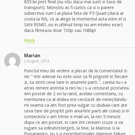
855 lei pret final (nu stiu daca mai sunt si taxe de
transport). Monstru as fi curios ca si o parere
subiectiva cum l-ai plasa fata de P5 Quad (daca ar
costa la fel), ce ai alege la momentul asta intre el si
SAN REMO ,nu in ultimul timp nu am inteles exact
daca filmeaza doar 720p sau 1080p!
Reply
Marian
2 August, 2013
Punctul meu de vedere a plecat de la comentariul d-
rei: ” Intr-adevar nu este usor sa fii prigonit in fiecare
zi, sa simti ceva tare in anumite parti..”, careia nu i-a
atras nimeni atentia si nici nu i s-a cenzurat postarea.
Am postat de 2 ori la rand, acelasi comentariu, cu
mentiunea ca al doilea era cenzurat de mine(dandu-
mi seama ca am fost prea vulgar cu duduia care are
ceva tare de proptit prin anumite parti ale cuiva) si in
consecinta v-am trimis e-mail-uri, la nici 5 minute
dupa ce am postat, in care imi ceream scuze si va
rugam sa editati/stergeti, la tine, la Matose si la
Poparamiro, nu s-a expediat(mailer daemon failure