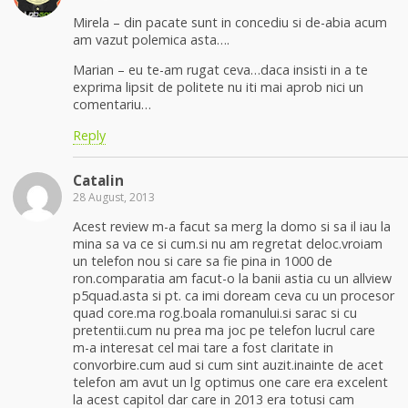
Mirela – din pacate sunt in concediu si de-abia acum
am vazut polemica asta….
Marian – eu te-am rugat ceva…daca insisti in a te
exprima lipsit de politete nu iti mai aprob nici un
comentariu…
Reply
Catalin
28 August, 2013
Acest review m-a facut sa merg la domo si sa il iau la
mina sa va ce si cum.si nu am regretat deloc.vroiam
un telefon nou si care sa fie pina in 1000 de
ron.comparatia am facut-o la banii astia cu un allview
p5quad.asta si pt. ca imi doream ceva cu un procesor
quad core.ma rog.boala romanului.si sarac si cu
pretentii.cum nu prea ma joc pe telefon lucrul care
m-a interesat cel mai tare a fost claritate in
convorbire.cum aud si cum sint auzit.inainte de acet
telefon am avut un lg optimus one care era excelent
la acest capitol dar care in 2013 era totusi cam