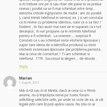
si iti trebuie ore pe zi sau chiar zile pana te va prelua
cineva ( posibil sa se fi mai schimbat intre timp ,
datorita criticile ingrijorator de multe ; am zis posibil
), cand trimiti telefonul in service( ex. ) si vei constata
ca iti revine cu probleme identice, oare ce o sa faci ?
Evident , te faci auzit mai tare iar ei suparati ca ii tot
deranjezi , iti vor propune sa le retrimiti telefonul
pentru a fi schimbat . La revenire , , surpriza !!!
Constati ca s-au schimbat niste etichete lipicioase (
super tare ideea de a identifica produsul cu niste
etichete exterioare lipicioase )iar problema persista .
Mai ai ceva de comentat ? Ti-am schimbat si
telefonul . ???!!! . Succesuri la alegeri … de eboda .
Reply
Marian
1 August, 2013
Măi d-nă sau d-ră Mirela, dacă ai ceva cu o firmă
anume, nu-ți împrăștia nervii pe toate forum-
urile/blog-urile/site-urile, pe unde se scrie de ea, ai căi
legale prin care îți poți apăra cauza. Nu știu ce ai