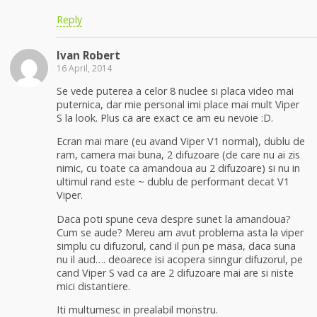
Reply
Ivan Robert
16 April, 2014
Se vede puterea a celor 8 nuclee si placa video mai
puternica, dar mie personal imi place mai mult Viper
S la look. Plus ca are exact ce am eu nevoie :D.
Ecran mai mare (eu avand Viper V1 normal), dublu de
ram, camera mai buna, 2 difuzoare (de care nu ai zis
nimic, cu toate ca amandoua au 2 difuzoare) si nu in
ultimul rand este ~ dublu de performant decat V1
Viper.
Daca poti spune ceva despre sunet la amandoua?
Cum se aude? Mereu am avut problema asta la viper
simplu cu difuzorul, cand il pun pe masa, daca suna
nu il aud…. deoarece isi acopera sinngur difuzorul, pe
cand Viper S vad ca are 2 difuzoare mai are si niste
mici distantiere.
Iti multumesc in prealabil monstru.