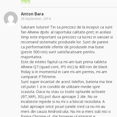
Reply
Anton Bara
28 September, 2014
Salutare tuturor! Tin sa precizez de la inceput ca sunt
fan Allview dpdv. al raportului calitate-pret; in acelasi
timp este important sa precizez ca lucrez in vanzari si
recomand sistematic produsele lor. Sunt de parere
ca performantele oferite de produsele mai bune
(peste 500 ron) sunt satisfacatoare pentru
majoritatea.
Este de inteles faptul ca mi-am luat prima tableta
Allview Q7 (quad-core, IPS etc) la 400 ron de black
friday si in momentul in care mi-am permis, mi-am
cumparat P7Xtreme.
Sunt super incantat de acest telefon, bateria ma tine
cel putin 1 zi in conditii de utilizare medie spre
scazuta. Daca nu stau cu toate optiunile activate
(BT,WiFi, 3G) pot duce aproape 2 zile. Nu se
incalzeste repede si nu mi s-a blocat niciodata. A
rulat aproape orice jocuri (unele cred ca nu mi-au
mers din cauza Android-ului. Nu mi-a mers sub nici o
forma Chrome-ul, dar browser-ul integrat e