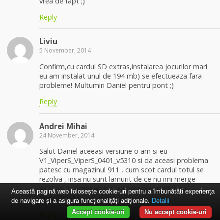
vrea de fapt ;)
Reply
Liviu
5 November, 2014
Confirm,cu cardul SD extras,instalarea jocurilor mari
eu am instalat unul de 194 mb) se efectueaza fara
probleme! Multumiri Daniel pentru pont ;)
Reply
Andrei Mihai
24 November, 2014
Salut Daniel aceeasi versiune o am si eu
V1_ViperS_ViperS_0401_v5310 si da aceasi problema
patesc cu magazinul 911 , cum scot cardul totul se
rezolva , insa nu sunt lamurit de ce nu imi merge
Asphalt 8 (Acest articol nu este compatibil cu
Această pagină web folosește cookie-uri pentru a îmbunătăți experiența
dispozitivul.)
de navigare și a asigura funcționalițăți adiționale.
Detalii
Accept cookie-uri
Nu accept cookie-uri
Reply