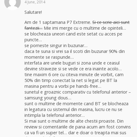
4 June, 2014
Salutare!
Am de 1 saptamana P7 Extreme.
Si ce scrie aici sunt
fantezii…
Mie imi merge cu o multime de opinteli…
se blocheaza uneori cand este setat cu acces pe
puncte…
se porneste singur in buzunar…
daca te suna si vrei sa il scoti din buzunar 90% din
momente se raspunde…
interfata are unele buguri si zona unde e ceasul
devine stravezie si se vede ce era inainte acolo…
tine maxim 6 ore cu citeva minute de vorbit, cam
50% din timp conectat la net si legat pe BT la
masina pentru a vorbi pe hands-free…
sunetul e groaznic comparativ cu telefonul anterior –
samsung young dous…
sunt o multime de momente cand BT se blocheaza
in legatura cu sistemul din masina, lucru ce nu se
intimpla la telefonul anterior…
Si mai sunt o multime de alte chestii proaste. Din
review si comentariile de pana acum am fost convins
ca va fi un super tel… dar e doar o treapta mai sus