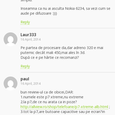
Inseamna ca nu ai asculta Nokia 6234, sa vezi cum se
aude pe difuzoare :)))
Reply
Laur333
16 April, 2014
Pe partea de procesare da,dar adreno 320 e mai
puternic decât mali 450,mai ales în 3d.
După ce e pe hârtie ce recomanzi?
Reply
paul
16 April, 2014
bun review-ul ca de obicei,DAR:
1.numele este p7 xtreme,nu extreme
2.la p7,de ce nu arata ca in poze?
http://allview.ro/shop/telefoane/p7-xtreme-alb.html
;
3.tot la p7,are butoane capacitive sau pe ecran?in