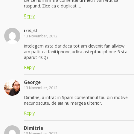
De ce nu imi intra comentariul meu ? Am vrut sa
raspund. Zice ca e duplicat …
Reply
iris_sl
13 November, 2012
intelegem asta dar daca tot am devenit fan allview
am patit ca fanii iphone,adica asteptau iphone 5 si a
aparut 4s :))
Reply
George
13 November, 2012
Dimitrie, a intrat in Spam comentariul tau din motive
necunoscute, de aia nu mergea ulterior.
Reply
Dimitrie
13 November, 2012