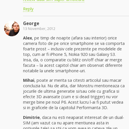
Reply
George
13 November, 2012
Alex
, pe timp de noapte (afara sau interior) orice
camera foto de pe orice smartphone se va comporta
foarte prost – inclusiv cele prezente pe modelele de
top, cum ar fi iPhone 5, Nokia 920 sau Galaxy S3.
Insa, da, o comparatie cu blitz on/off chiar ar merge
facuta – la acest capitol chiar am observat diferente
notabile la unele smartphone-uri.
Mihai
, poate ar merita sa citesti articolul sau macar
concluzia lui. Nu de alta, dar Monstru mentioneaza ca
jocurile de ultima generatie si/sau cele cu grafica si
efecte 3D avansate (cum e si dead trigger) nu vor
merge bine pe noul P6. Acest lucru l-ai fi putut vedea
si in graficele de la capitolul Performanta 3D.
Dimitrie
, daca nu esti neaparat interesat de un dual-
SIM (am vazut ca nu apare mentiunea asta in
optiunile tale) sa stii ca vom avea in cateva zile un