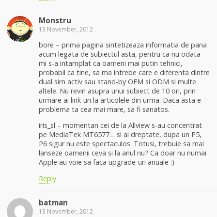
Monstru
13 November, 2012
bore – prima pagina sintetizeaza informatia de pana
acum legata de subiectul asta, pentru ca nu odata
mi s-a intamplat ca oameni mai putin tehnici,
probabil ca tine, sa ma intrebe care e diferenta dintre
dual sim activ sau stand-by OEM si ODM si multe
altele. Nu revin asupra unui subiect de 10 ori, prin
urmare ai link-uri la articolele din urma. Daca asta e
problema ta cea mai mare, sa fi sanatos.
iris_sl – momentan cei de la Allview s-au concentrat
pe MediaTek MT6577… si ai dreptate, dupa un P5,
P6 sigur nu este spectaculos. Totusi, trebuie sa mai
lanseze oamenii ceva si la anul nu? Ca doar nu numai
Apple au voie sa faca upgrade-uri anuale :)
Reply
batman
13 November, 2012