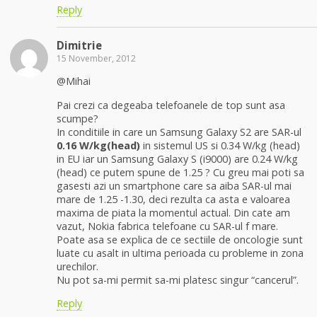
Reply
Dimitrie
15 November, 2012
@Mihai
Pai crezi ca degeaba telefoanele de top sunt asa
scumpe?
In conditiile in care un Samsung Galaxy S2 are SAR-ul
0.16 W/kg(head)
in sistemul US si 0.34 W/kg (head)
in EU iar un Samsung Galaxy S (i9000) are 0.24 W/kg
(head) ce putem spune de 1.25 ? Cu greu mai poti sa
gasesti azi un smartphone care sa aiba SAR-ul mai
mare de 1.25 -1.30, deci rezulta ca asta e valoarea
maxima de piata la momentul actual. Din cate am
vazut, Nokia fabrica telefoane cu SAR-ul f mare.
Poate asa se explica de ce sectiile de oncologie sunt
luate cu asalt in ultima perioada cu probleme in zona
urechilor.
Nu pot sa-mi permit sa-mi platesc singur “cancerul”.
Reply