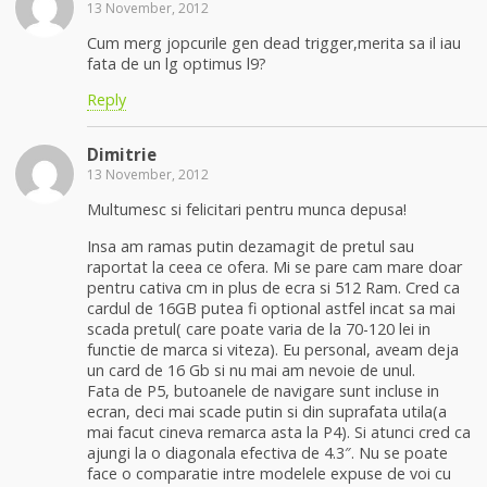
13 November, 2012
Cum merg jopcurile gen dead trigger,merita sa il iau
fata de un lg optimus l9?
Reply
Dimitrie
13 November, 2012
Multumesc si felicitari pentru munca depusa!
Insa am ramas putin dezamagit de pretul sau
raportat la ceea ce ofera. Mi se pare cam mare doar
pentru cativa cm in plus de ecra si 512 Ram. Cred ca
cardul de 16GB putea fi optional astfel incat sa mai
scada pretul( care poate varia de la 70-120 lei in
functie de marca si viteza). Eu personal, aveam deja
un card de 16 Gb si nu mai am nevoie de unul.
Fata de P5, butoanele de navigare sunt incluse in
ecran, deci mai scade putin si din suprafata utila(a
mai facut cineva remarca asta la P4). Si atunci cred ca
ajungi la o diagonala efectiva de 4.3″. Nu se poate
face o comparatie intre modelele expuse de voi cu