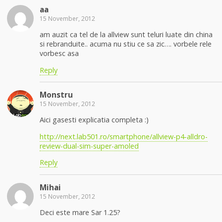
aa
15 November, 2012
am auzit ca tel de la allview sunt teluri luate din china
si rebranduite.. acuma nu stiu ce sa zic…. vorbele rele
vorbesc asa
Reply
Monstru
15 November, 2012
Aici gasesti explicatia completa :)
http://next.lab501.ro/smartphone/allview-p4-alldro-
review-dual-sim-super-amoled
Reply
Mihai
15 November, 2012
Deci este mare Sar 1.25?