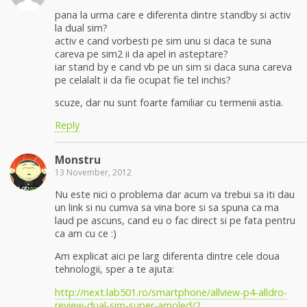
pana la urma care e diferenta dintre standby si activ
la dual sim?
activ e cand vorbesti pe sim unu si daca te suna
careva pe sim2 ii da apel in asteptare?
iar stand by e cand vb pe un sim si daca suna careva
pe celalalt ii da fie ocupat fie tel inchis?
scuze, dar nu sunt foarte familiar cu termenii astia.
Reply
Monstru
13 November, 2012
Nu este nici o problema dar acum va trebui sa iti dau
un link si nu cumva sa vina bore si sa spuna ca ma
laud pe ascuns, cand eu o fac direct si pe fata pentru
ca am cu ce :)
Am explicat aici pe larg diferenta dintre cele doua
tehnologii, sper a te ajuta:
http://next.lab501.ro/smartphone/allview-p4-alldro-
review-dual-sim-super-amoled/2