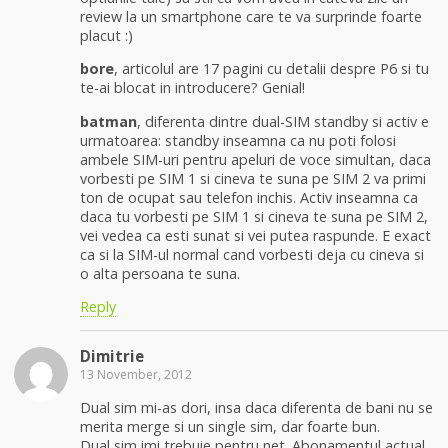
review la un smartphone care te va surprinde foarte
placut :)
bore
, articolul are 17 pagini cu detalii despre P6 si tu
te-ai blocat in introducere? Genial!
batman
, diferenta dintre dual-SIM standby si activ e
urmatoarea: standby inseamna ca nu poti folosi
ambele SIM-uri pentru apeluri de voce simultan, daca
vorbesti pe SIM 1 si cineva te suna pe SIM 2 va primi
ton de ocupat sau telefon inchis. Activ inseamna ca
daca tu vorbesti pe SIM 1 si cineva te suna pe SIM 2,
vei vedea ca esti sunat si vei putea raspunde. E exact
ca si la SIM-ul normal cand vorbesti deja cu cineva si
o alta persoana te suna.
Reply
Dimitrie
13 November, 2012
Dual sim mi-as dori, insa daca diferenta de bani nu se
merita merge si un single sim, dar foarte bun.
Dual sim imi trebuie pentru net. Abonamentul actual