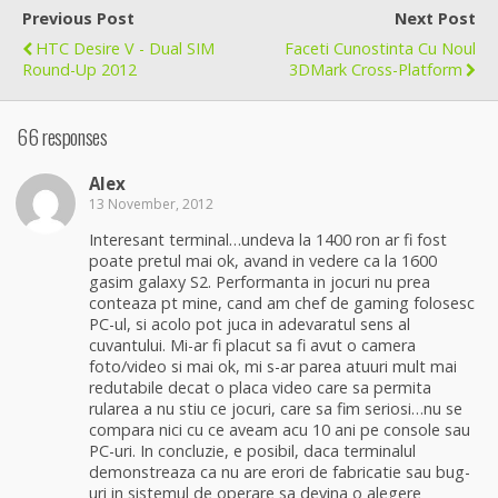
Previous Post
Next Post
HTC Desire V - Dual SIM
Faceti Cunostinta Cu Noul
Round-Up 2012
3DMark Cross-Platform
66 responses
Alex
13 November, 2012
Interesant terminal…undeva la 1400 ron ar fi fost
poate pretul mai ok, avand in vedere ca la 1600
gasim galaxy S2. Performanta in jocuri nu prea
conteaza pt mine, cand am chef de gaming folosesc
PC-ul, si acolo pot juca in adevaratul sens al
cuvantului. Mi-ar fi placut sa fi avut o camera
foto/video si mai ok, mi s-ar parea atuuri mult mai
redutabile decat o placa video care sa permita
rularea a nu stiu ce jocuri, care sa fim seriosi…nu se
compara nici cu ce aveam acu 10 ani pe console sau
PC-uri. In concluzie, e posibil, daca terminalul
demonstreaza ca nu are erori de fabricatie sau bug-
uri in sistemul de operare sa devina o alegere