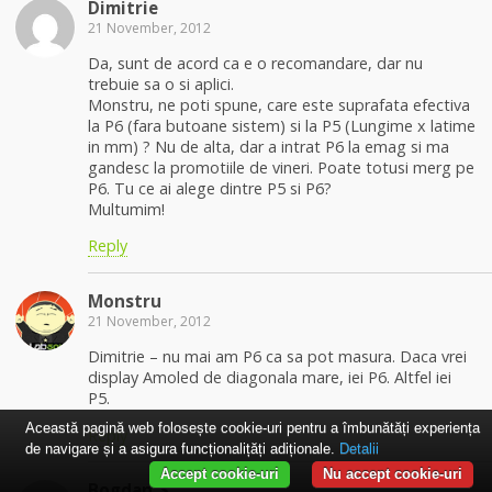
Dimitrie
21 November, 2012
Da, sunt de acord ca e o recomandare, dar nu
trebuie sa o si aplici.
Monstru, ne poti spune, care este suprafata efectiva
la P6 (fara butoane sistem) si la P5 (Lungime x latime
in mm) ? Nu de alta, dar a intrat P6 la emag si ma
gandesc la promotiile de vineri. Poate totusi merg pe
P6. Tu ce ai alege dintre P5 si P6?
Multumim!
Reply
Monstru
21 November, 2012
Dimitrie – nu mai am P6 ca sa pot masura. Daca vrei
display Amoled de diagonala mare, iei P6. Altfel iei
P5.
Această pagină web folosește cookie-uri pentru a îmbunătăți experiența
Reply
de navigare și a asigura funcționalițăți adiționale.
Detalii
Accept cookie-uri
Nu accept cookie-uri
Bogdan_S