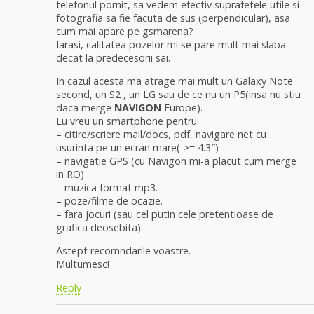
telefonul pornit, sa vedem efectiv suprafetele utile si
fotografia sa fie facuta de sus (perpendicular), asa
cum mai apare pe gsmarena?
Iarasi, calitatea pozelor mi se pare mult mai slaba
decat la predecesorii sai.
In cazul acesta ma atrage mai mult un Galaxy Note
second, un S2 , un LG sau de ce nu un P5(insa nu stiu
daca merge
NAVIGON
Europe).
Eu vreu un smartphone pentru:
– citire/scriere mail/docs, pdf, navigare net cu
usurinta pe un ecran mare( >= 4.3″)
– navigatie GPS (cu Navigon mi-a placut cum merge
in RO)
– muzica format mp3.
– poze/filme de ocazie.
– fara jocuri (sau cel putin cele pretentioase de
grafica deosebita)
Astept recomndarile voastre.
Multumesc!
Reply