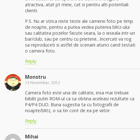
atractiva, atat pt mine, cat si pentru alti potentiali
clienti.
P.S. Nu ar strica niste teste ale camerei foto pe timp
de noapte, pentru a putea vedea puterea blitz-ului
sau calitatea pozelor facute seara, la o ieseala intr-un
bar/club, sau pe centru cu prietenii…Incercati va rog
sa reproduceti si astfel de scenarii atunci cand testati
o camera foto.
Reply
Monstru
13 November, 2012
Camera foto este una de calitate, insa mai trebuie
bibilit putin ROM-ul ca sa obtina aceleasi rezultate ca
P4/P4 DUO. Buna sugestia ta cu fotografii de
noapte/blitz, o sa tin cont de ea pe viitor.
Reply
Mihai