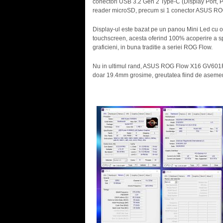
conectori USB 3.2 Gen 2 Type-C (Display Port, P
reader microSD, precum si 1 conector ASUS ROG
Display-ul este bazat pe un panou Mini Led cu o
touchscreen, acesta oferind 100% acoperire a sp
graficieni, in buna traditie a seriei ROG Flow.
Nu in ultimul rand, ASUS ROG Flow X16 GV601R
doar 19.4mm grosime, greutatea fiind de asemen