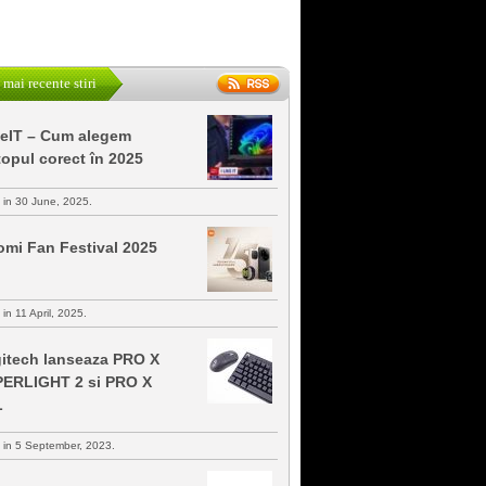
 mai recente stiri
keIT – Cum alegem
topul corect în 2025
s in 30 June, 2025.
omi Fan Festival 2025
 in 11 April, 2025.
itech lanseaza PRO X
ERLIGHT 2 si PRO X
L
s in 5 September, 2023.