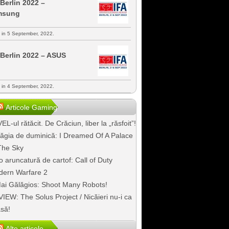
 Berlin 2022 –
msung
s in 5 September, 2022.
 Berlin 2022 – ASUS
s in 4 September, 2022.
Articole Gaming
EL-ul rătăcit. De Crăciun, liber la „răsfoit”!
ăgia de duminică: I Dreamed Of A Palace
The Sky
o aruncatură de cartof: Call of Duty
ern Warfare 2
ai Gălăgios: Shoot Many Robots!
IEW: The Solus Project / Nicăieri nu-i ca
să!
Alte articole