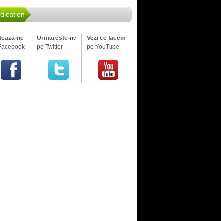
dication
iteaza-ne
Urmareste-ne
Vezi ce facem
Facebook
pe Twitter
pe YouTube