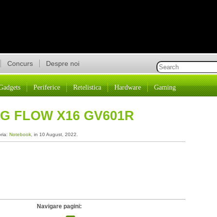
Concurs
Despre noi
Gadgets
Periferice
Retelistica
Hardware
Gaming
G FLOW X16 GV601R
oria:
Notebook
, in 10 August, 2022.
Navigare pagini: