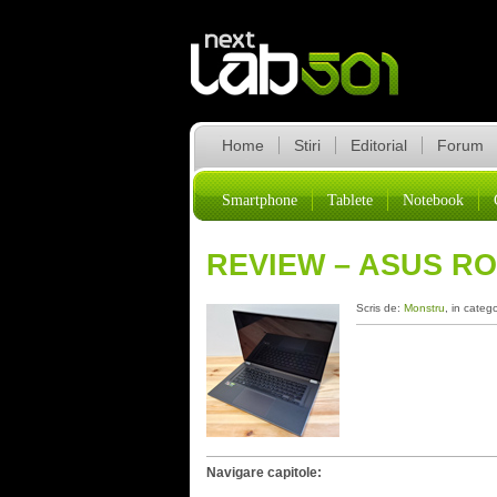
Home
Stiri
Editorial
Forum
Smartphone
Tablete
Notebook
REVIEW – ASUS RO
Scris de:
Monstru
, in categ
Navigare capitole: