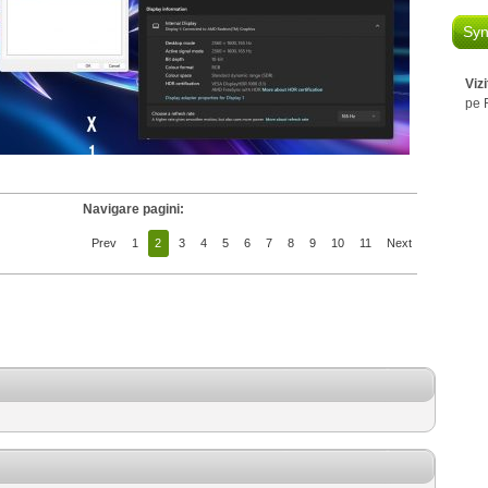
Syn
Viz
pe 
Navigare pagini:
Prev
1
2
3
4
5
6
7
8
9
10
11
Next