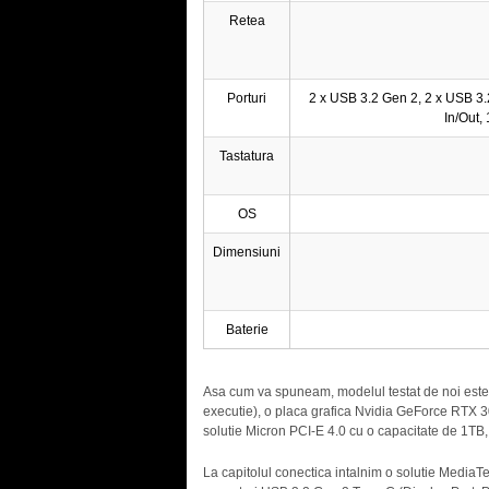
Retea
Porturi
2 x USB 3.2 Gen 2, 2 x USB 3.
In/Out,
Tastatura
OS
Dimensiuni
Baterie
Asa cum va spuneam, modelul testat de noi este
executie), o placa grafica Nvidia GeForce RTX
solutie Micron PCI-E 4.0 cu o capacitate de 1TB
La capitolul conectica intalnim o solutie Media