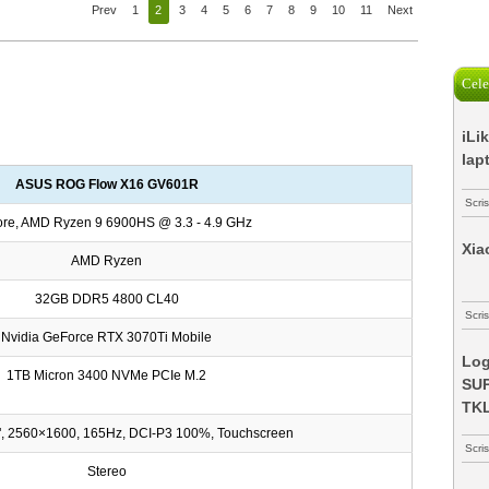
Prev
1
2
3
4
5
6
7
8
9
10
11
Next
Cele
iLi
lap
ASUS ROG Flow X16 GV601R
Scri
ore, AMD Ryzen 9 6900HS @ 3.3 - 4.9 GHz
Xia
AMD Ryzen
32GB DDR5 4800 CL40
Scris
Nvidia GeForce RTX 3070Ti Mobile
Log
1TB Micron 3400 NVMe PCIe M.2
SUP
TK
", 2560×1600, 165Hz, DCI-P3 100%, Touchscreen
Scri
Stereo