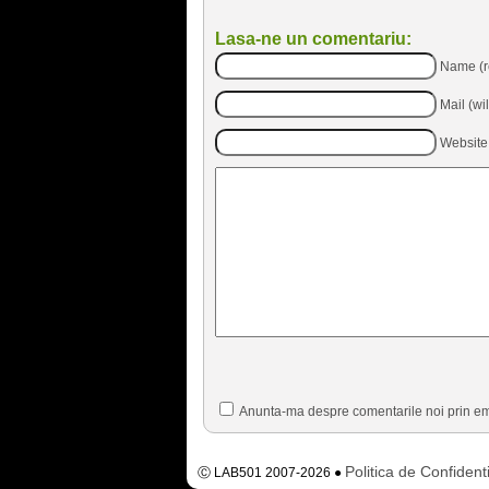
Lasa-ne un comentariu:
Name (r
Mail (wi
Website
Anunta-ma despre comentarile noi prin em
Politica de Confidenti
Ⓒ LAB501 2007-2026 ●