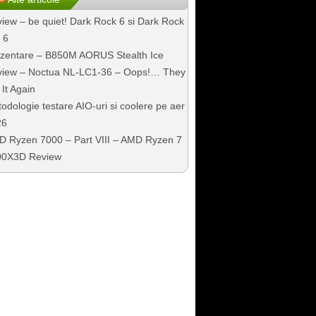
iew – be quiet! Dark Rock 6 si Dark Rock
 6
zentare – B850M AORUS Stealth Ice
iew – Noctua NL-LC1-36 – Oops!… They
 It Again
odologie testare AIO-uri si coolere pe aer
26
 Ryzen 7000 – Part VIII – AMD Ryzen 7
00X3D Review