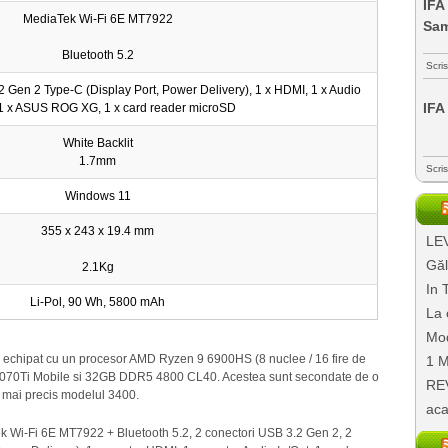
IFA
MediaTek Wi-Fi 6E MT7922
Sa
Bluetooth 5.2
Scri
2 Gen 2 Type-C (Display Port, Power Delivery), 1 x HDMI, 1 x Audio
IFA
 1 x ASUS ROG XG, 1 x card reader microSD
White Backlit
1.7mm
Scri
Windows 11
355 x 243 x 19.4 mm
LEV
Găl
2.1Kg
In 
Li-Pol, 90 Wh, 5800 mAh
La 
Mod
 echipat cu un procesor AMD Ryzen 9 6900HS (8 nuclee / 16 fire de
1 M
 3070Ti Mobile si 32GB DDR5 4800 CL40. Acestea sunt secondate de o
REV
, mai precis modelul 3400.
aca
Tek Wi-Fi 6E MT7922 + Bluetooth 5.2, 2 conectori USB 3.2 Gen 2, 2