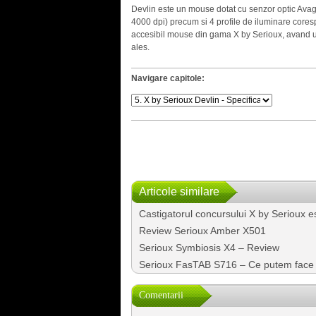
Devlin este un mouse dotat cu senzor optic Avago 
4000 dpi) precum si 4 profile de iluminare cores
accesibil mouse din gama X by Serioux, avand un 
ales.
Navigare capitole:
Articole similare
Castigatorul concursului X by Serioux 
Review Serioux Amber X501
Serioux Symbiosis X4 – Review
Serioux FasTAB S716 – Ce putem face cu
Comentarii