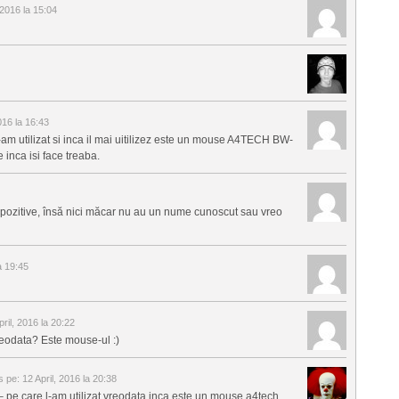
 2016 la 15:04
016 la 16:43
l-am utilizat si inca il mai uitilizez este un mouse A4TECH BW-
inca isi face treaba.
ispozitive, însă nici măcar nu au un nume cunoscut sau vreo
a 19:45
pril, 2016 la 20:22
 vreodata? Este mouse-ul :)
is pe:
12 April, 2016 la 20:38
 – pe care l-am utilizat vreodata inca este un mouse a4tech