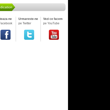
dication
iteaza-ne
Urmareste-ne
Vezi ce facem
Facebook
pe Twitter
pe YouTube