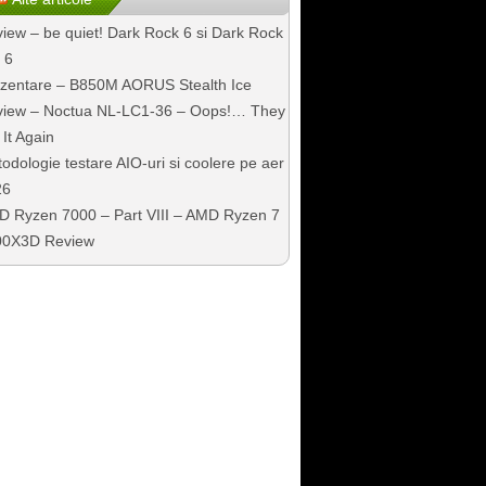
iew – be quiet! Dark Rock 6 si Dark Rock
 6
zentare – B850M AORUS Stealth Ice
iew – Noctua NL-LC1-36 – Oops!… They
 It Again
odologie testare AIO-uri si coolere pe aer
26
 Ryzen 7000 – Part VIII – AMD Ryzen 7
00X3D Review