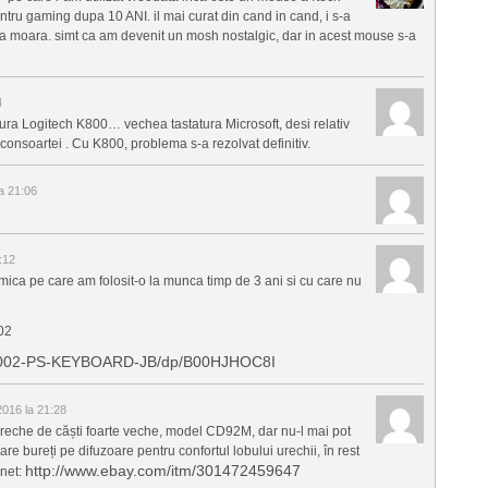
tru gaming dupa 10 ANI. il mai curat din cand in cand, i s-a
 sa moara. simt ca am devenit un mosh nostalgic, dar in acest mouse s-a
4
atura Logitech K800… vechea tastatura Microsoft, desi relativ
onsoartei . Cu K800, problema s-a rezolvat definitiv.
la 21:06
1:12
nomica pe care am folosit-o la munca timp de 3 ani si cu care nu
02
0-002-PS-KEYBOARD-JB/dp/B00HJHOC8I
 2016 la 21:28
pereche de căști foarte veche, model CD92M, dar nu-l mai pot
e bureți pe difuzoare pentru confortul lobului urechii, în rest
http://www.ebay.com/itm/301472459647
 net: