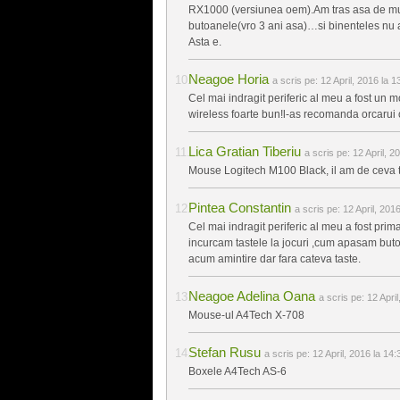
RX1000 (versiunea oem).Am tras asa de mul
butoanele(vro 3 ani asa)…si binenteles nu 
Asta e.
Neagoe Horia
a scris pe:
12 April, 2016 la 1
Cel mai indragit periferic al meu a fost u
wireless foarte bun!l-as recomanda orcarui o
Lica Gratian Tiberiu
a scris pe:
12 April, 2
Mouse Logitech M100 Black, il am de ceva tim
Pintea Constantin
a scris pe:
12 April, 201
Cel mai indragit periferic al meu a fost pri
incurcam tastele la jocuri ,cum apasam buton
acum amintire dar fara cateva taste.
Neagoe Adelina Oana
a scris pe:
12 April
Mouse-ul A4Tech X-708
Stefan Rusu
a scris pe:
12 April, 2016 la 14:
Boxele A4Tech AS-6