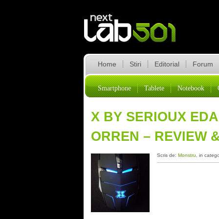
Home
Stiri
Editorial
Forum
Smartphone
Tablete
Notebook
X BY SERIOUX EDA
ORREN – REVIEW 
Scris de:
Monstru
, in categ