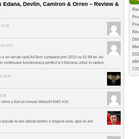
x Edana, Devlin, Camiron & Orren – Review &
Rev
Pro
Pre
a 13:16
Rev
Did
6 la 13:17
Met
20
ric e un set de casti A4Tech cumparat prin 2010 cu 42.99 lei. Au
AMD
continuare functioneaza perfect si il folosesc zilnic in raiduri.
77
la 13:19
13:26
at de mine a fost un mouse WatsoN KMS 410.
cate le-am utilizat pentru o singura luna, apoi le-am