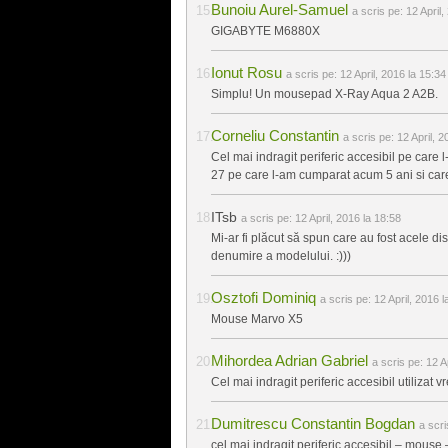
Bunoiu Aurel-Samuel
a scris pe:
12 April,
GIGABYTE M6880X
Ionut Rosu
a scris pe:
12 April, 2016 la 15:34
Simplu! Un mousepad X-Ray Aqua 2 A2B.
Corneliu Constantin
a scris pe:
12 April, 2
Cel mai indragit periferic accesibil pe care 
27 pe care l-am cumparat acum 5 ani si care 
ITsb
a scris pe:
12 April, 2016 la 18:58
Mi-ar fi plăcut să spun care au fost acele d
denumire a modelului. :)))
Osztofi Dominiq
a scris pe:
12 April, 2016 l
Mouse Marvo X5
Mihordea Adrian Gabriel
a scris pe:
12 A
Cel mai indragit periferic accesibil utilizat
Dumitrescu Constantin Bogdan
a scr
cel mai indragit periferic accesibil – mouse