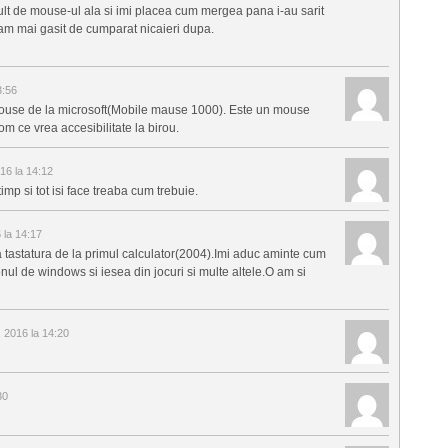
t de mouse-ul ala si imi placea cum mergea pana i-au sarit
am mai gasit de cumparat nicaieri dupa.
3:56
n mouse de la microsoft(Mobile mause 1000). Este un mouse
m ce vrea accesibilitate la birou.
016 la 14:12
p si tot isi face treaba cum trebuie.
6 la 14:17
ma tastatura de la primul calculator(2004).Imi aduc aminte cum
ul de windows si iesea din jocuri si multe altele.O am si
, 2016 la 14:20
30