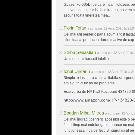
GLaser x6-005D, pe care inca il folosesc pen
luat vopseaua, dar isi face treaba, nu vrea
ascuns toata tineretea mea…
Florin Tofan
a scris pe:
12 April, 2016 la 21:0
Cel mai util periferic pana acum a fost tast
silentioasa, producea dureri masive de cap c
Stirbu Sebastian
a scris pe:
12 April, 2016 
Un mouse, microsoft inteli :)
Ionut Uricariu
a scris pe:
12 April, 2016 la 2
Simplu: o tastatura clasica, fiabila si ergo
am avut nici un fel de probleme.
Este vorba de HP Ps/2 Keyboard 434820-0
http://www.amazon.com/HP-43482
Bogdan Mihai Mitrea
a scris pe:
12 April,
Cel mai îndrăgit periferic accesibil este o 
folosi timp mai îndelungat deoarece nu mai ar
funcționează încă perfect. Singurul găsit pe