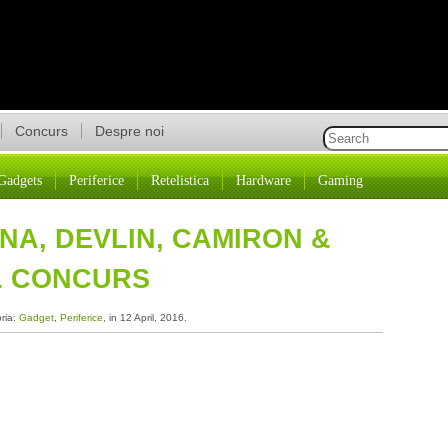
Concurs
Despre noi
Gadgets
Periferice
Retelistica
Hardware
Gaming
NA, DEVLIN, CAMIRON &
& CONCURS
oria:
Gadget
,
Periferice
, in 12 April, 2016.