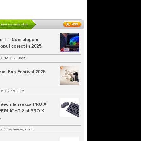
 mai recente stiri
keIT – Cum alegem
topul corect în 2025
s in 30 June, 2025.
omi Fan Festival 2025
 in 11 April, 2025.
itech lanseaza PRO X
ERLIGHT 2 si PRO X
L
s in 5 September, 2023.