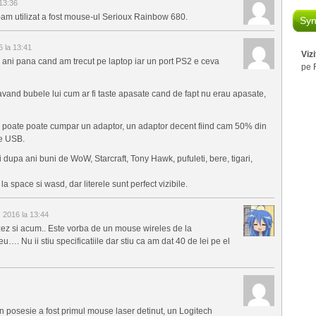
 13:36
 l-am utilizat a fost mouse-ul Serioux Rainbow 680.
Syn
6 la 13:41
Viz
 ani pana cand am trecut pe laptop iar un port PS2 e ceva
pe 
vand bubele lui cum ar fi taste apasate cand de fapt nu erau apasate,
p, poate poate cumpar un adaptor, un adaptor decent fiind cam 50% din
pe USB.
si dupa ani buni de WoW, Starcraft, Tony Hawk, pufuleti, bere, tigari,
a space si wasd, dar literele sunt perfect vizibile.
, 2016 la 13:44
lizez si acum.. Este vorba de un mouse wireles de la
. Nu ii stiu specificatiile dar stiu ca am dat 40 de lei pe el
 in posesie a fost primul mouse laser detinut, un Logitech