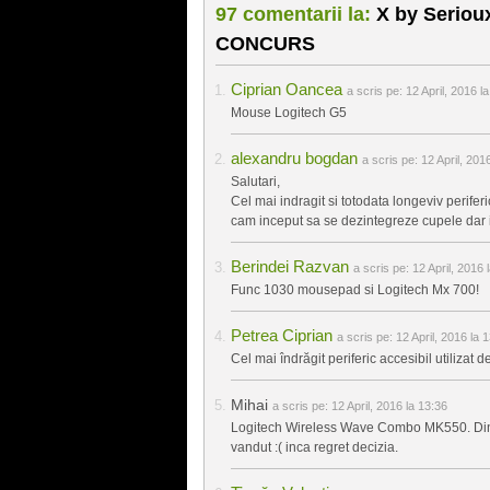
97 comentarii la:
X by Seriou
CONCURS
Ciprian Oancea
a scris pe:
12 April, 2016 l
Mouse Logitech G5
alexandru bogdan
a scris pe:
12 April, 201
Salutari,
Cel mai indragit si totodata longeviv perife
cam inceput sa se dezintegreze cupele dar in 
Berindei Razvan
a scris pe:
12 April, 2016 
Func 1030 mousepad si Logitech Mx 700!
Petrea Ciprian
a scris pe:
12 April, 2016 la 
Cel mai îndrăgit periferic accesibil utiliz
Mihai
a scris pe:
12 April, 2016 la 13:36
Logitech Wireless Wave Combo MK550. Din pa
vandut :( inca regret decizia.