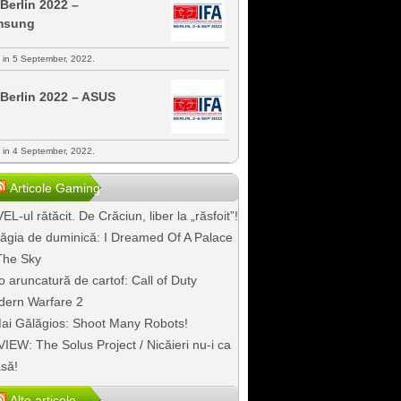
 Berlin 2022 –
msung
s in 5 September, 2022.
 Berlin 2022 – ASUS
s in 4 September, 2022.
Articole Gaming
EL-ul rătăcit. De Crăciun, liber la „răsfoit”!
ăgia de duminică: I Dreamed Of A Palace
The Sky
o aruncatură de cartof: Call of Duty
ern Warfare 2
ai Gălăgios: Shoot Many Robots!
IEW: The Solus Project / Nicăieri nu-i ca
să!
Alte articole