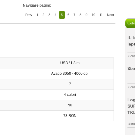
Navigare pagini:
Prev
1
2
3
4
5
6
7
8
9
10
11
Next
Cele
iLi
lap
Scri
USB / 1.8 m
Xia
Avago 3050 - 4000 dpi
7
Scris
4 culori
Log
Nu
SUP
TK
73 RON
Scri