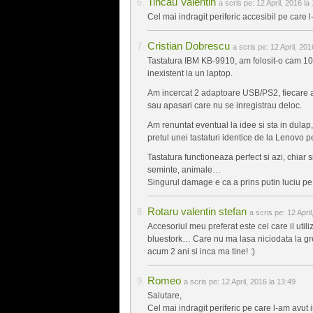
Tincău Valentin
a scris pe:
12 April, 2016 la
Cel mai indragit periferic accesibil pe care
Cristian Dobrescu
a scris pe:
12 April, 201
Tastatura IBM KB-9910, am folosit-o cam 10
inexistent la un laptop.
Am incercat 2 adaptoare USB/PS2, fiecare a
sau apasari care nu se inregistrau deloc.
Am renuntat eventual la idee si sta in dula
pretul unei tastaturi identice de la Lenovo 
Tastatura functioneaza perfect si azi, chiar 
seminte, animale…
Singurul damage e ca a prins putin luciu pe l
Rotaru valentin stefan
a scris pe:
12 April
Accesoriul meu preferat este cel care il uti
bluestork… Care nu ma lasa niciodata la greu…
acum 2 ani si inca ma tine! :)
Romeo
a scris pe:
12 April, 2016 la 13:49
Salutare,
Cel mai indragit periferic pe care l-am avut