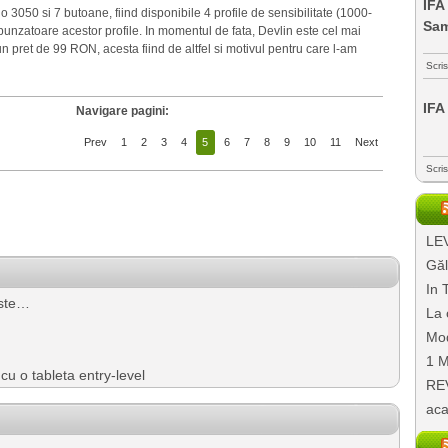
IFA
3050 si 7 butoane, fiind disponibile 4 profile de sensibilitate (1000-
Sa
punzatoare acestor profile. In momentul de fata, Devlin este cel mai
pret de 99 RON, acesta fiind de altfel si motivul pentru care l-am
Scri
IFA
Navigare pagini:
Prev
1
2
3
4
5
6
7
8
9
10
11
Next
Scri
LEV
Găl
In 
este…
La 
Mod
1 M
 o tableta entry-level
REV
aca