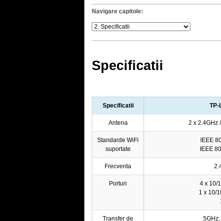
Navigare capitole:
Specificatii
Specificatii
TP-
Antena
2 x 2.4GHz 
Standarde WiFi
IEEE 80
suportate
IEEE 80
Frecventa
2.
Porturi
4 x 10
1 x 10
Transfer de
5GHz: