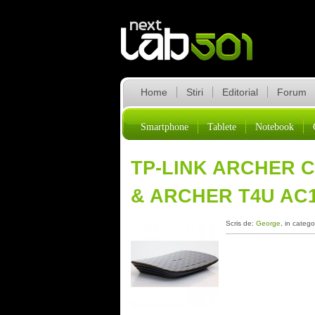
Home
Stiri
Editorial
Forum
Smartphone
Tablete
Notebook
TP-LINK ARCHER 
& ARCHER T4U AC1
Scris de:
George
, in catego