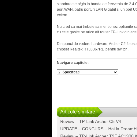
standardele b/g/n in banda de frecventa de 2.4 G
port WAN, patru porturi LAN Gigabit si un port U
extern.
Nu cred ca mai trebuie sa mentionez optiunile so
cu cele gasite pe orice alt router TP-Link din a
Din punct de vedere hardware, Archer C2 folos
chipset Realtek RTL8367RD pentru switch.
Navigare capitole:
Articole similare
Review – TP-Link Archer C5 V4
UPDATE – CONCURS – Hai la DreamHa
Review – TP-Link Archer T9E AC1900 W