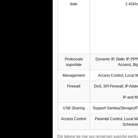
date
2.4GHz
Protocoale
Dynamic IP, Static IP, P
suportate
Access), Bi
Management
Access Control, Local
Firewall
DoS, SPI Firewall, IP Addr
IP and M
USB Sharing
Support Samba(Storage)/FT
Access Control
Parental Control, Local M
Schedul
Din tabelul de mai sus remarcam suportul pentru