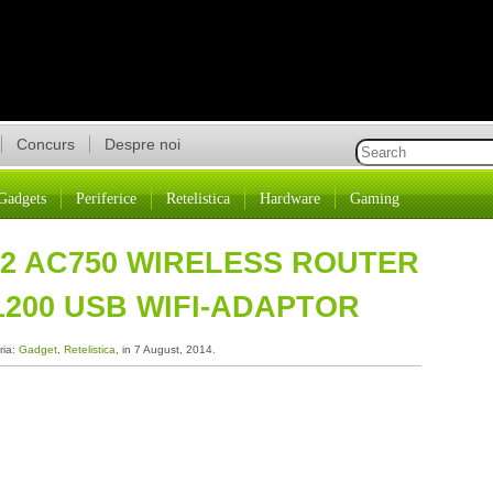
Concurs
Despre noi
Gadgets
Periferice
Retelistica
Hardware
Gaming
C2 AC750 WIRELESS ROUTER
200 USB WIFI-ADAPTOR
ria:
Gadget
,
Retelistica
, in 7 August, 2014.