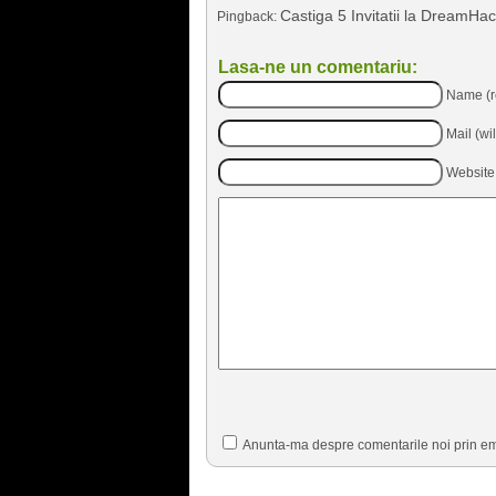
Castiga 5 Invitatii la DreamHa
Pingback:
Lasa-ne un comentariu:
Name (r
Mail (wi
Website
Anunta-ma despre comentarile noi prin em