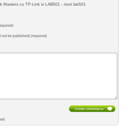
ck Masters cu TP-Link si LAB501 - next lab501
equired)
ll not be published) (required)
ail.