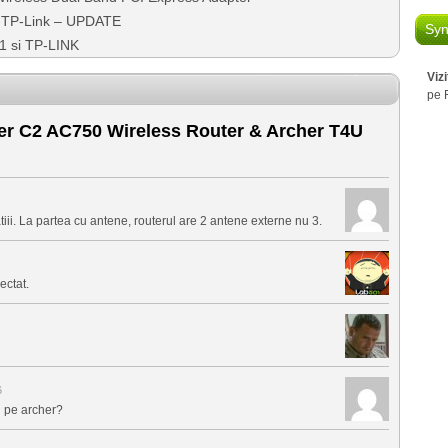
 TP-Link – UPDATE
Syn
 si TP-LINK
Viz
pe 
er C2 AC750 Wireless Router & Archer T4U
tiii. La partea cu antene, routerul are 2 antene externe nu 3.
ectat.
6
n pe archer?