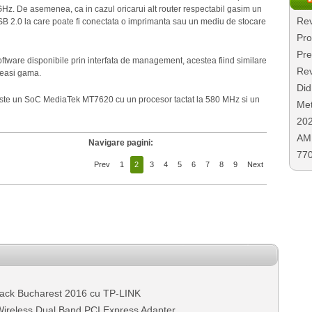
Hz. De asemenea, ca in cazul oricarui alt router respectabil gasim un
Rev
SB 2.0 la care poate fi conectata o imprimanta sau un mediu de stocare
Pro
Pre
ftware disponibile prin interfata de management, acestea fiind similare
Rev
ceeasi gama.
Did
este un SoC MediaTek MT7620 cu un procesor tactat la 580 MHz si un
Met
20
AMD
Navigare pagini:
77
Prev
1
2
3
4
5
6
7
8
9
Next
ck Bucharest 2016 cu TP-LINK
ireless Dual Band PCI Express Adapter