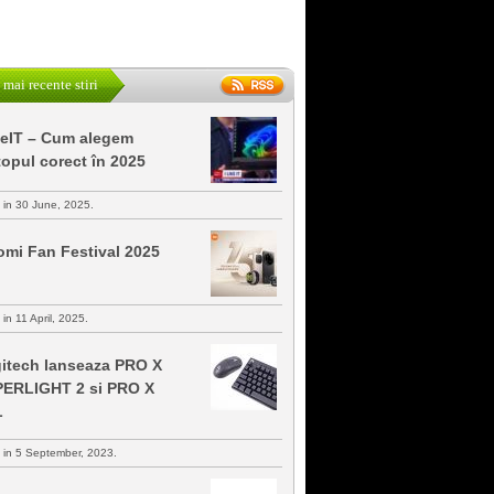
 mai recente stiri
keIT – Cum alegem
topul corect în 2025
s in 30 June, 2025.
omi Fan Festival 2025
 in 11 April, 2025.
itech lanseaza PRO X
ERLIGHT 2 si PRO X
L
s in 5 September, 2023.