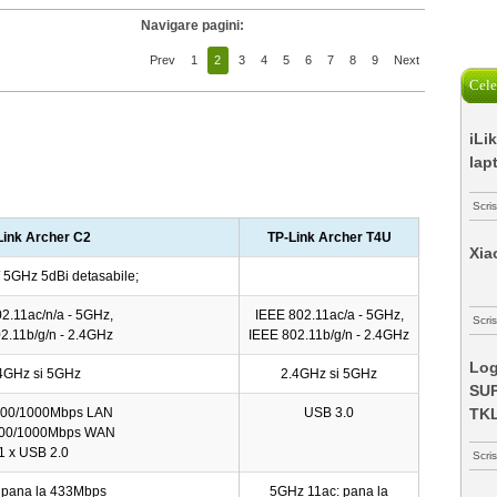
Navigare pagini:
Prev
1
2
3
4
5
6
7
8
9
Next
Cele
iLi
lap
Scri
Link Archer C2
TP-Link Archer T4U
Xia
/ 5GHz 5dBi detasabile;
2.11ac/n/a - 5GHz,
IEEE 802.11ac/a - 5GHz,
Scris
2.11b/g/n - 2.4GHz
IEEE 802.11b/g/n - 2.4GHz
Log
4GHz si 5GHz
2.4GHz si 5GHz
SUP
/100/1000Mbps LAN
USB 3.0
TK
/100/1000Mbps WAN
1 x USB 2.0
Scri
 pana la 433Mbps
5GHz 11ac: pana la