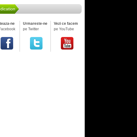
dication
iteaza-ne
Urmareste-ne
Vezi ce facem
Facebook
pe Twitter
pe YouTube