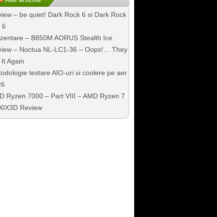
iew – be quiet! Dark Rock 6 si Dark Rock
 6
zentare – B850M AORUS Stealth Ice
iew – Noctua NL-LC1-36 – Oops!… They
 It Again
odologie testare AIO-uri si coolere pe aer
26
 Ryzen 7000 – Part VIII – AMD Ryzen 7
00X3D Review