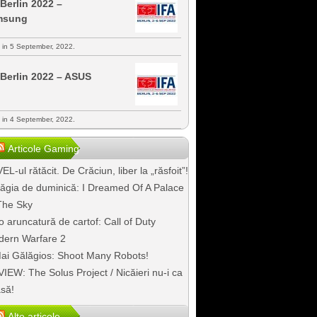
 Berlin 2022 –
msung
s in 5 September, 2022.
 Berlin 2022 – ASUS
s in 4 September, 2022.
Articole Gaming
EL-ul rătăcit. De Crăciun, liber la „răsfoit”!
ăgia de duminică: I Dreamed Of A Palace
The Sky
o aruncatură de cartof: Call of Duty
ern Warfare 2
ai Gălăgios: Shoot Many Robots!
IEW: The Solus Project / Nicăieri nu-i ca
să!
Alte articole