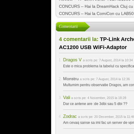
CONCURS – Hai la DreamHack Cluj cu
CONCURS – Hai la ComiCon cu LAB501
Comentarii
4 comentarii la:
TP-Link Arch
AC1200 USB WiFi-Adaptor
Dragos V
a scris pe:
7 August, 2014 la 10:34
Este o mica problema la tabelul cu specifica
Monstru
a scris pe:
7 August, 2014 la 12:36
Multumim pentru observatie Dragos, am cor
Vali
a scris pe:
4 November, 2015 la 18:28
Dar ce antene are :de 3dbi sau 5 dbi ??
Zodrac
a scris pe:
20 December, 2015 la 11:4
Am cevaq sanse sa imi fac un server de vp