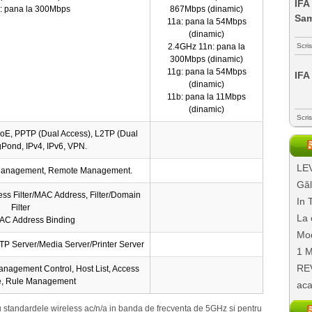
IFA
: pana la 300Mbps
867Mbps (dinamic)
Sa
11a: pana la 54Mbps
(dinamic)
2.4GHz 11n: pana la
Scri
300Mbps (dinamic)
11g: pana la 54Mbps
IFA
(dinamic)
11b: pana la 11Mbps
(dinamic)
Scri
PPoE, PPTP (Dual Access), L2TP (Dual
gPond, IPv4, IPv6, VPN.
LEV
 Management, Remote Management.
Găl
ess Filter/MAC Address, Filter/Domain
In 
Filter
La 
AC Address Binding
Mod
P Server/Media Server/Printer Server
1 M
REV
anagement Control, Host List, Access
e, Rule Management
aca
 standardele wireless ac/n/a in banda de frecventa de 5GHz si pentru