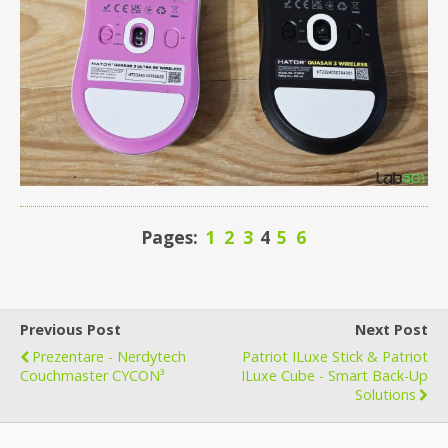
Pages:
1
2
3
4
5
6
Previous Post
Next Post
Prezentare - Nerdytech
Patriot ILuxe Stick & Patriot
Couchmaster CYCON³
ILuxe Cube - Smart Back-Up
Solutions