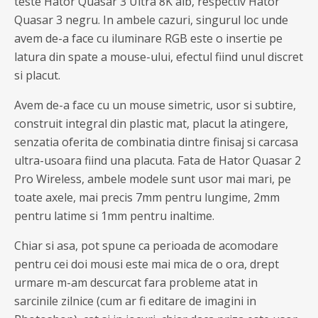
teste Hator Quasar 3 Ultra 8K alb, respectiv Hator
Quasar 3 negru. In ambele cazuri, singurul loc unde
avem de-a face cu iluminare RGB este o insertie pe
latura din spate a mouse-ului, efectul fiind unul discret
si placut.
Avem de-a face cu un mouse simetric, usor si subtire,
construit integral din plastic mat, placut la atingere,
senzatia oferita de combinatia dintre finisaj si carcasa
ultra-usoara fiind una placuta. Fata de Hator Quasar 2
Pro Wireless, ambele modele sunt usor mai mari, pe
toate axele, mai precis 7mm pentru lungime, 2mm
pentru latime si 1mm pentru inaltime.
Chiar si asa, pot spune ca perioada de acomodare
pentru cei doi mousi este mai mica de o ora, drept
urmare m-am descurcat fara probleme atat in
sarcinile zilnice (cum ar fi editare de imagini in