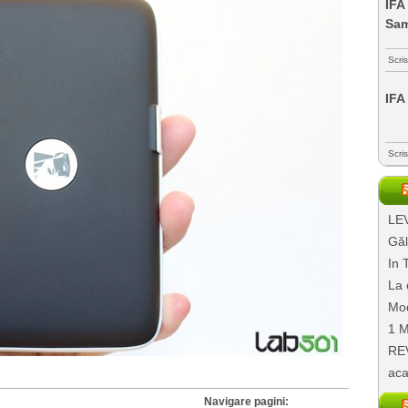
IFA
Sa
Scri
IFA
Scri
LEV
Găl
In 
La 
Mod
1 M
REV
aca
Navigare pagini: