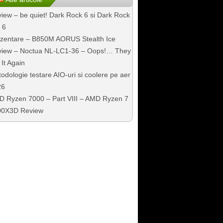
iew – be quiet! Dark Rock 6 si Dark Rock
 6
zentare – B850M AORUS Stealth Ice
iew – Noctua NL-LC1-36 – Oops!… They
 It Again
odologie testare AIO-uri si coolere pe aer
26
 Ryzen 7000 – Part VIII – AMD Ryzen 7
00X3D Review