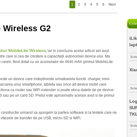
1
2
3
4
5
6
Next
Cele
e Wireless G2
iLi
lap
ston MobileLite Wireless
, iar in concluzia acelui articol am avut
tre care si cea de crestere a capacitatii autonomiei device-ului. Ma
Scri
 cereri, fiind dotat cu un acumulator de 4640 mAh (primul MobileLite
Xia
este un device care indeplineste urmatoarele functii: charger, mini-
carcarea unui smartphone, tableta sau orice alt device mobil care
Scris
ctiona ca router sau WiFi extender si poate stoca datele de pe device-
B sau pe un card SD. Pretul este aproximativ acelasi avut si de primul
Log
SUP
 constructie urmand sa ajungem la partea software si la testele care ne
TK
vitezele de transfer de pe USB, micro-SD si WiFi.
Scri