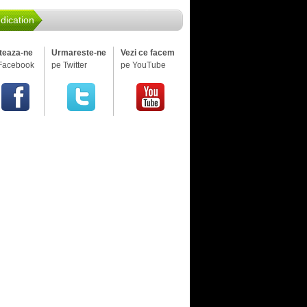
dication
iteaza-ne
Urmareste-ne
Vezi ce facem
Facebook
pe Twitter
pe YouTube