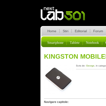
Home
Stiri
Editorial
Forum
Smartphone
Tablete
Notebook
KINGSTON MOBILE
Scris de:
George
, in catego
Navigare capitole: