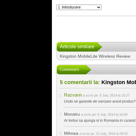
Articole similare
Kingston MobileLite Wireless Review
Comentarii
5 comentarii la:
Kingston Mob
Razvann
a scris pe:
6 July, 2014 la 16:27
Unde se gaseste de vanzare acest produs?
Monstru
a scris pe:
6 July, 2014 la 19:04
Ar trebui sa ajunga si in Romania in curand
Mihnea
a scris pe:
13 July, 2014 la 09:02