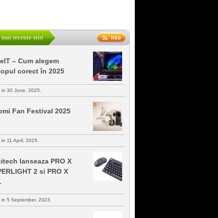
 mai recente stiri
keIT – Cum alegem
topul corect în 2025
s in 30 June, 2025.
omi Fan Festival 2025
 in 11 April, 2025.
itech lanseaza PRO X
ERLIGHT 2 si PRO X
L
s in 5 September, 2023.