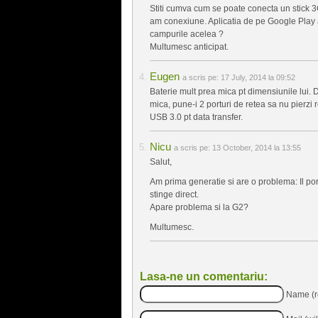
Stiti cumva cum se poate conecta un stick 3G
am conexiune. Aplicatia de pe Google Play are
campurile acelea ?
Multumesc anticipat.
Eugen
a scris pe:
17 July, 2014 la 09:52
Baterie mult prea mica pt dimensiunile lui. 
mica, pune-i 2 porturi de retea sa nu pierzi
USB 3.0 pt data transfer.
Nicu
a scris pe:
13 October, 2014 la 13:55
Salut,
Am prima generatie si are o problema: Il porn
stinge direct.
Apare problema si la G2?
Multumesc.
Lasa-ne un comentariu:
Name (r