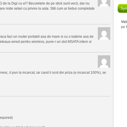
 de la Digi cu el? Beculetele de pe stick sunt verzi, dar nu
Syn
 niste setari cu privire la asta. Stiti cum ar trebui completate
Viz
pe 
Daca faci un router portabil asa de mare si cu o baterie asa de
 reteaua wired pentru wireless, pune-i un slot MSATA intern si
esc, il pun la incarcat, iar cand il scot din priza (e incarcat 100%), se
equired)