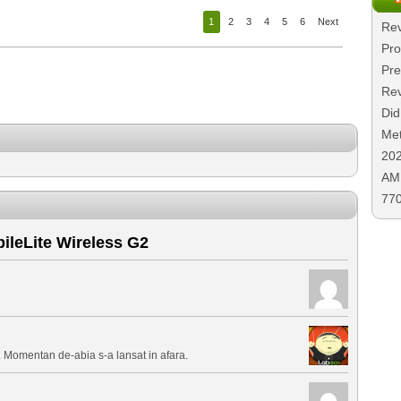
1
2
3
4
5
6
Next
Rev
Pro
Pre
Rev
Did
Met
20
AMD
77
ileLite Wireless G2
. Momentan de-abia s-a lansat in afara.