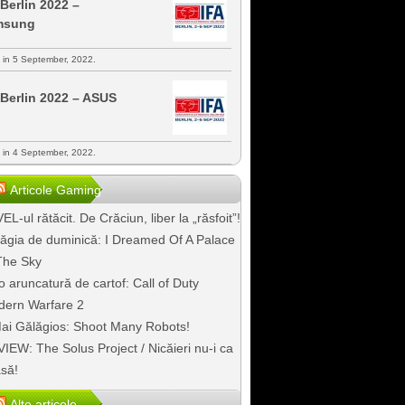
 Berlin 2022 –
msung
s in 5 September, 2022.
 Berlin 2022 – ASUS
s in 4 September, 2022.
Articole Gaming
EL-ul rătăcit. De Crăciun, liber la „răsfoit”!
ăgia de duminică: I Dreamed Of A Palace
The Sky
o aruncatură de cartof: Call of Duty
ern Warfare 2
ai Gălăgios: Shoot Many Robots!
IEW: The Solus Project / Nicăieri nu-i ca
să!
Alte articole