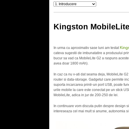
Kingston MobileLit
King
In urma cu aproximativ sase luni am testat
cateva sugestii de imbunatatire a produsului prin
bucur sa vad ca MobileLite G2 a raspuns acestei
avea doar 1800 mAh).
In caz ca nu v-ati dat seama deja, MobileLite G2 
router si data-storage. Gadgetul care permite in
suporta incarcarea printr-un port USB, poate fun
urile mobile la care este conectat pe un stick US
MobileLite, adica in jur de 200-250 de lei.
In continuare vom discuta putin despre design si
intereseaza cel mai mult si anume, autonomia si 