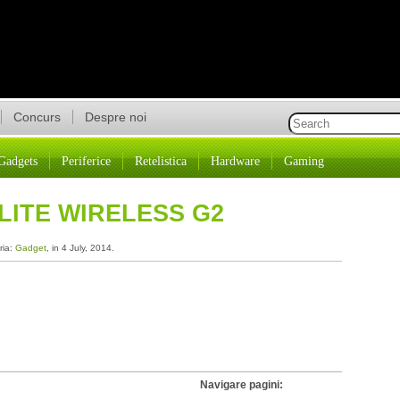
Concurs
Despre noi
Gadgets
Periferice
Retelistica
Hardware
Gaming
LITE WIRELESS G2
ria:
Gadget
, in 4 July, 2014.
Navigare pagini: