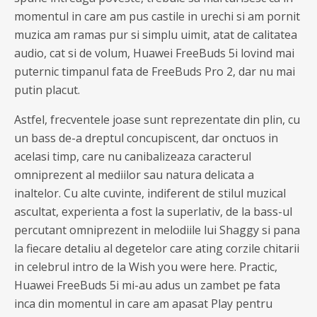
momentul in care am pus castile in urechi si am pornit
muzica am ramas pur si simplu uimit, atat de calitatea
audio, cat si de volum, Huawei FreeBuds 5i lovind mai
puternic timpanul fata de FreeBuds Pro 2, dar nu mai
putin placut.
Astfel, frecventele joase sunt reprezentate din plin, cu
un bass de-a dreptul concupiscent, dar onctuos in
acelasi timp, care nu canibalizeaza caracterul
omniprezent al mediilor sau natura delicata a
inaltelor. Cu alte cuvinte, indiferent de stilul muzical
ascultat, experienta a fost la superlativ, de la bass-ul
percutant omniprezent in melodiile lui Shaggy si pana
la fiecare detaliu al degetelor care ating corzile chitarii
in celebrul intro de la Wish you were here. Practic,
Huawei FreeBuds 5i mi-au adus un zambet pe fata
inca din momentul in care am apasat Play pentru