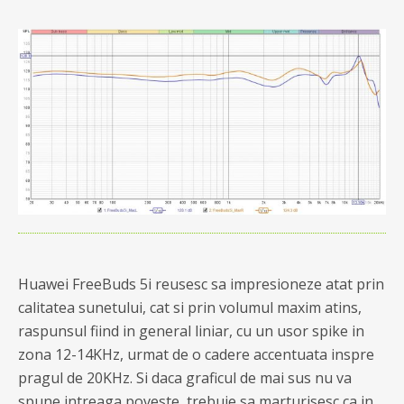
Huawei FreeBuds 5i reusesc sa impresioneze atat prin
calitatea sunetului, cat si prin volumul maxim atins,
raspunsul fiind in general liniar, cu un usor spike in
zona 12-14KHz, urmat de o cadere accentuata inspre
pragul de 20KHz. Si daca graficul de mai sus nu va
spune intreaga poveste, trebuie sa marturisesc ca in