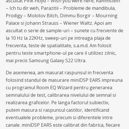
ascultat Pink Floyd – Wish you were here, Rammstein
– Ich tu dir weh, Parazitii – Probleme de mandibula,
Prodigy – Molotov Bitch, Dimmu Borgir – Mourning
Palace si Johann Strauss – Wiener Waltz. Apoi am
ascultat o serie de sample-uri – sunete cu frecvente de
la 10 Hz la 22KHz, sweep-uri pe intreaga plaja de
frecventa, teste de spatialitate, s.a.m.d. Am folosit
pentru teste smartphone-ul pe care il utilizez zilnic,
mai precis Samsung Galaxy S22 Ultra.
De asemenea, am masurat raspunsul in frecventa
folosind standul de masurare miniDSP EARS impreuna
cu programul Room EQ Wizard pentru generarea
semnalului de test, calibrarea nivelului de semnal si
realizarea graficelor. Pe langa factorul subiectiv,
putem masura si raspunsul castilor, identificand
eventualele probleme, precum si diferentele intre
canale. miniDSP EARS este calibrat din fabrica, fiecare